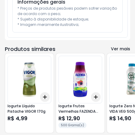
Informações gerais
* Preços de produtos pesáveis podem sofrer variação 
de acordo com o peso;

* Sujeito à disponibilidade de estoque;

* Imagem meramente ilustrativa;
Produtos similares
Ver mais
Add
Add
+
3
+
5
+
10
+
3
+
5
+
10
Iogurte Líquido
Iogurte Frutas
Iogurte Zero 
Pistache VIGOR 170g
Vermelhas FAZENDA
VIDA VEG 500
500Ml
R$ 4,99
R$ 12,90
R$ 14,90
500 Grama(s)