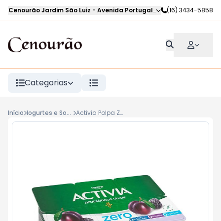
Cenourão Jardim São Luiz
-
Avenida Portugal
,
Ribeirão Preto
(16) 3434-5858
-
SP
Categorias
Início
Iogurtes e Sobremesas Lácteas
Activia Polpa Zero Ameixa DANONE 510g