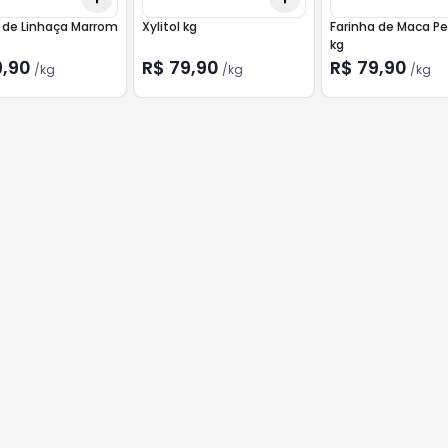
 de Linhaça Marrom
Xylitol kg
Farinha de Maca P
kg
9,90
R$ 79,90
R$ 79,90
/
kg
/
kg
/
kg