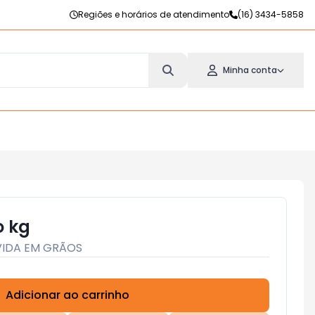
Regiões e horários de atendimento
(16) 3434-5858
Minha conta
o kg
VIDA EM GRÃOS
Adicionar ao carrinho
Subtotal:
R$ 0,00