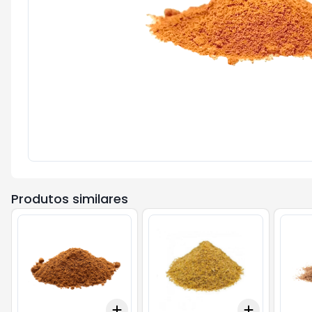
Produtos similares
Add
Add
+
0.6
kg
+
1
kg
+
0.6
kg
+
1