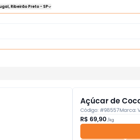
ugal
,
Ribeirão Preto
-
SP
Açúcar de Coc
Código: #
98557
Marca:
R$ 69,90
/
kg