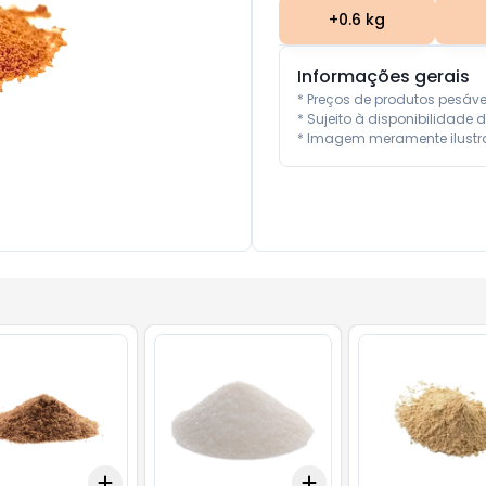
+
0.6
kg
Informações gerais
* Preços de produtos pesáv
* Sujeito à disponibilidade d
* Imagem meramente ilustra
Add
Add
kg
+
0.6
kg
+
1
kg
+
0.6
kg
+
1
kg