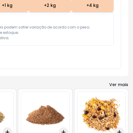
+
1
kg
+
2
kg
+
4
kg
eis podem sofrer variação de acordo com o peso;

e estoque;

tiva;
Ver mais
Add
Add
Add
+
0.6
kg
+
1
kg
+
0.6
kg
+
1
kg
+
0.