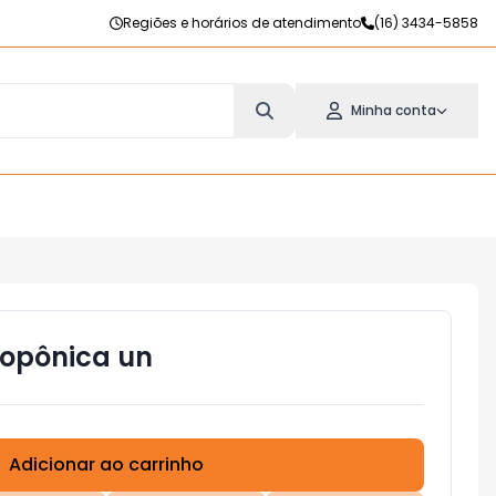
Regiões e horários de atendimento
(16) 3434-5858
Minha conta
ropônica un
Adicionar ao carrinho
Subtotal:
R$ 0,00