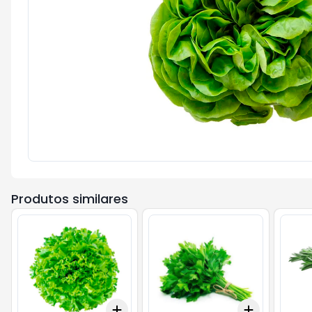
Produtos similares
Add
Add
+
3
+
5
+
10
+
3
+
5
+