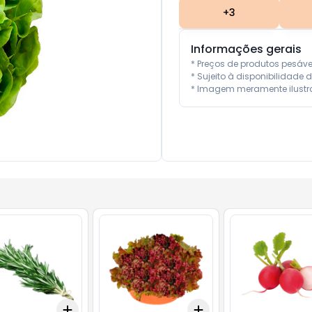
+
3
Informações gerais
* Preços de produtos pesáv
* Sujeito à disponibilidade d
* Imagem meramente ilustra
Add
Add
10
+
3
+
5
+
10
+
3
+
5
+
10