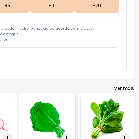
+
5
+
10
+
20
eis podem sofrer variação de acordo com o peso;

e estoque;

tiva;
Ver mais
Add
Add
Add
+
3
+
5
+
10
+
3
+
5
+
10
+
3