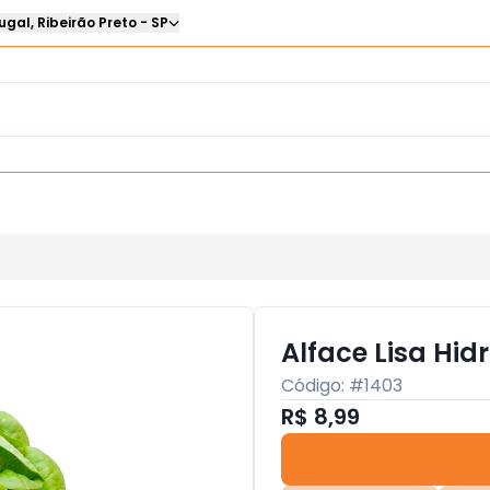
ugal
,
Ribeirão Preto
-
SP
Alface Lisa Hid
Código: #
1403
R$ 8,99