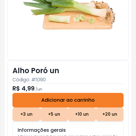
Alho Poró un
Código: #
1090
R$ 4,99
/
un
Adicionar ao carrinho
Subtotal:
R$ 0
+
3
un
+
5
un
+
10
un
+
20
un
Informações gerais