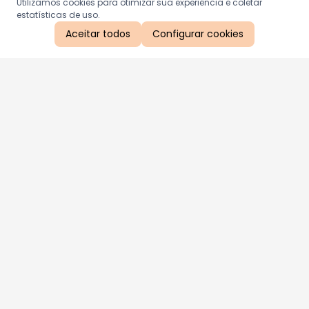
Utilizamos cookies para otimizar sua experiência e coletar
estatísticas de uso.
Aceitar todos
Configurar cookies
Aproveite as nossas promoções!
Cadastre seu e-mail e receba ofertas exclusivas.
QUERO RECEBER