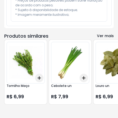
* Preços de produtos pesáveis podem sofrer variação 
de acordo com o peso;

* Sujeito à disponibilidade de estoque;

* Imagem meramente ilustrativa;
Produtos similares
Ver mais
Add
Add
+
3
+
5
+
10
+
3
+
5
+
10
Tomilho Maço
Cebolete un
Louro un
R$ 6,99
R$ 7,99
R$ 6,99