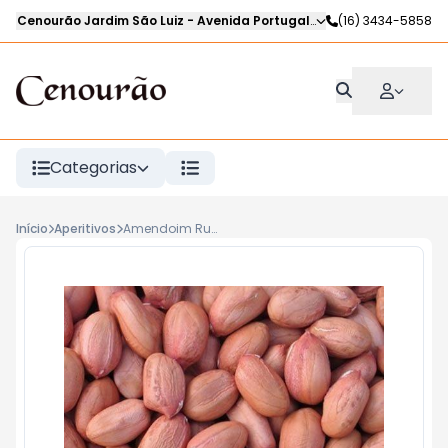
Cenourão Jardim São Luiz
-
Avenida Portugal
,
Ribeirão Preto
(16) 3434-5858
-
SP
Categorias
Início
Aperitivos
Amendoim Runner Cru com Pele 500g