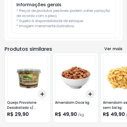
Informações gerais
* Preços de produtos pesáveis podem sofrer variação 
de acordo com o peso;

* Sujeito à disponibilidade de estoque;

* Imagem meramente ilustrativa;
Produtos similares
Ver mais
Add
Add
+
3
+
5
+
10
+
0.6
kg
+
1
kg
Queijo Provolone
Amendoim Doce kg
Amendoim se
Desidratado c/
sem Sal kg
Goiabada TERRA DAS
R$ 29,90
R$ 49,90
R$ 49,90
/
kg
MINAS GERAIS 130g