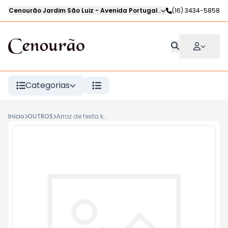
Cenourão Jardim São Luiz
-
Avenida Portugal
,
Ribeirão Preto
(16) 3434-5858
-
SP
Categorias
Início
OUTROS
Arroz de festa kg