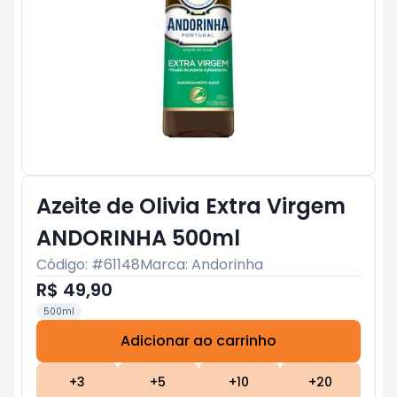
Azeite de Olivia Extra Virgem
ANDORINHA 500ml
Código: #
61148
Marca:
Andorinha
R$ 49,90
500ml
Adicionar ao carrinho
Subtotal:
R$ 0
+
3
+
5
+
10
+
20