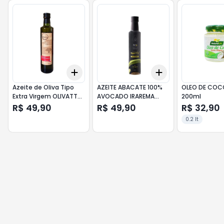
Add
Add
+
3
+
5
+
10
+
3
+
5
+
10
Azeite de Oliva Tipo
AZEITE ABACATE 100%
OLEO DE COC
Extra Virgem OLIVATTO
AVOCADO IRAREMA
200ml
500ml
250ml
R$ 49,90
R$ 49,90
R$ 32,90
0.2 lt