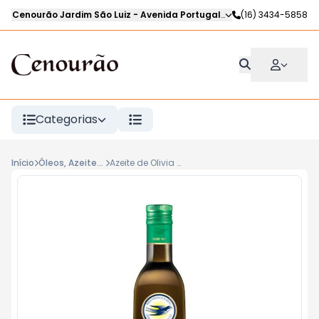
Cenourão Jardim São Luiz
-
Avenida Portugal
,
Ribeirão Preto
(16) 3434-5858
-
SP
Categorias
Início
Óleos, Azeites e Vinagres
Azeite de Olivia Extra Virgem ANDORINHA 500ml