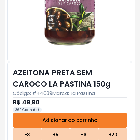
AZEITONA PRETA SEM
CAROCO LA PASTINA 150g
Código: #
44639
Marca:
La Pastina
R$ 49,90
360 Grama(s)
Adicionar ao carrinho
Subtotal:
R$ 0
+
3
+
5
+
10
+
20