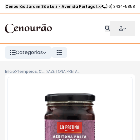
Cenourão Jardim São Luiz
-
Avenida Portugal
,
Ribeirão Preto
(16) 3434-5858
-
SP
Categorias
Início
Temperos, Conservas e Empório
AZEITONA PRETA SEM CAROCO LA PASTINA 150g