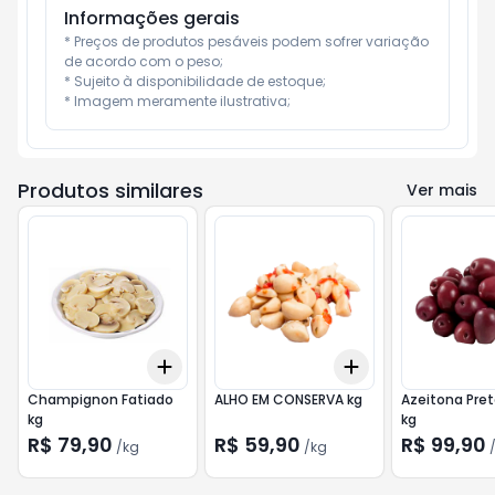
Informações gerais
* Preços de produtos pesáveis podem sofrer variação 
de acordo com o peso;

* Sujeito à disponibilidade de estoque;

* Imagem meramente ilustrativa;
Produtos similares
Ver mais
Add
Add
+
0.6
kg
+
1
kg
+
0.6
kg
+
1
kg
Champignon Fatiado
ALHO EM CONSERVA kg
Azeitona Pre
kg
kg
R$ 79,90
R$ 59,90
R$ 99,90
/
kg
/
kg