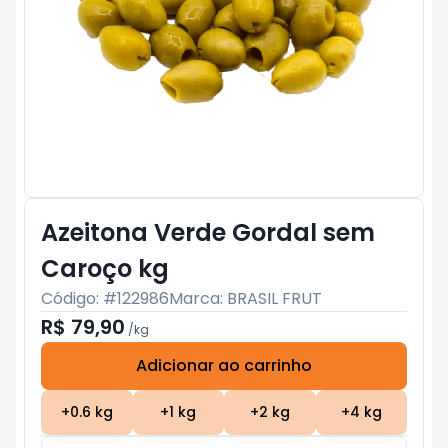
Azeitona Verde Gordal sem
Caroço kg
Código: #
122986
Marca:
BRASIL FRUT
R$ 79,90
/
kg
Adicionar ao carrinho
Subtotal:
R$ 0
+
0.6
kg
+
1
kg
+
2
kg
+
4
kg