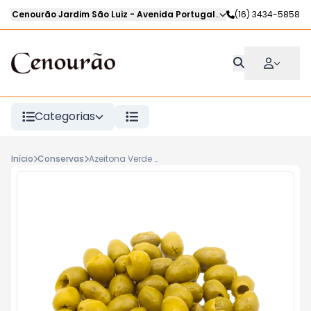
Cenourão Jardim São Luiz
-
Avenida Portugal
,
Ribeirão Preto
(16) 3434-5858
-
SP
Categorias
Início
Conservas
Azeitona Verde Gordal sem Caroço kg