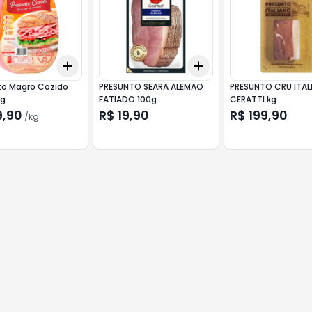
Add
Add
10
+
0.3
kg
+
0.5
kg
+
3
+
5
+
10
to Magro Cozido
PRESUNTO SEARA ALEMAO
PRESUNTO CRU ITAL
Kg
FATIADO 100g
CERATTI kg
9,90
R$ 19,90
R$ 199,90
/
kg