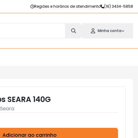
Regiões e horários de atendimento
(16) 3434-5858
Minha conta
s SEARA 140G
Seara
Adicionar ao carrinho
Subtotal:
R$ 0,00