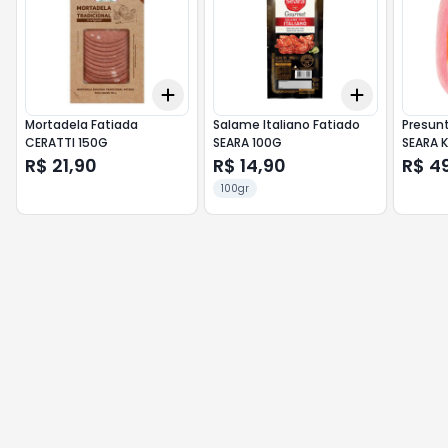
Add
Add
+
3
+
5
+
10
+
3
+
5
+
Mortadela Fatiada
Salame Italiano Fatiado
Presun
CERATTI 150G
SEARA 100G
SEARA 
R$ 21,90
R$ 14,90
R$ 4
100gr