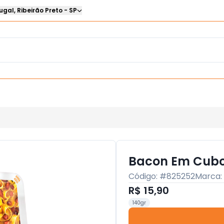
ugal
,
Ribeirão Preto
-
SP
Bacon Em Cubo
Código: #
825252
Marca:
R$ 15,90
140gr