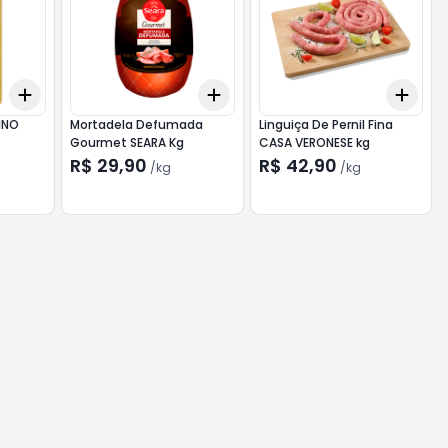
Add
Add
Add
+
3
+
5
+
10
+
0.3
kg
+
0.5
kg
+
3
INO
Mortadela Defumada
Linguiça De Pernil Fina
Gourmet SEARA Kg
CASA VERONESE kg
R$ 29,90
R$ 42,90
/
kg
/
kg