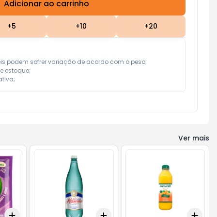
Adicionar ao carrinho
Subtotal:
R$ 0,00
+
5
+
10
+
20
eis podem sofrer variação de acordo com o peso;

e estoque;

tiva;
Ver mais
Add
Add
Add
+
3
+
5
+
10
+
3
+
5
+
10
+
3