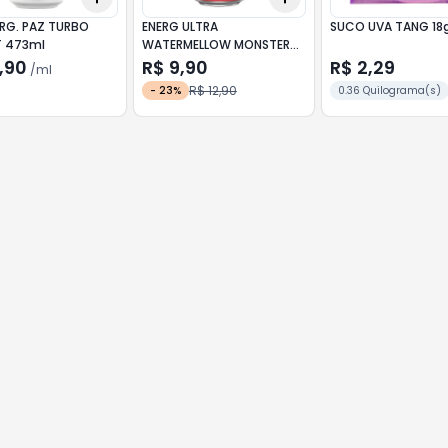
ERG. PAZ TURBO
ENERG ULTRA
SUCO UVA TANG 18
T 473ml
WATERMELLOW MONSTER
473ml
,90
R$ 9,90
R$ 2,29
/
ml
R$ 12,90
-
23
%
0.36 Quilograma(s)