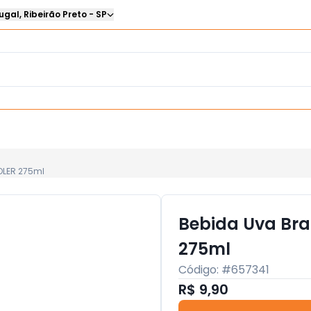
ugal
,
Ribeirão Preto
-
SP
OLER 275ml
Bebida Uva Bra
275ml
Código: #
657341
R$ 9,90