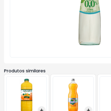
Produtos similares
Add
Add
+
3
+
5
+
10
+
3
+
5
+