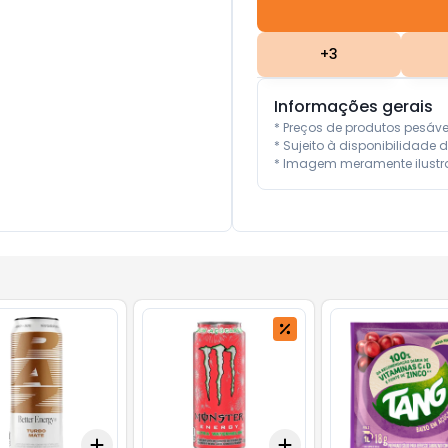
+
3
Informações gerais
* Preços de produtos pesáv
* Sujeito à disponibilidade d
* Imagem meramente ilustra
Add
Add
10
+
3
ml
+
5
ml
+
3
+
5
+
10