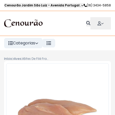
Cenourão Jardim São Luiz
-
Avenida Portugal
,
Ribeirão Preto
(16) 3434-5858
-
SP
Categorias
Início
Aves
Bifes De Filé Frango Kg