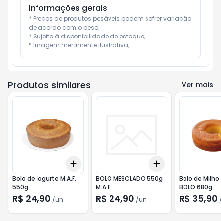
Informações gerais
* Preços de produtos pesáveis podem sofrer variação 
de acordo com o peso;

* Sujeito à disponibilidade de estoque;

* Imagem meramente ilustrativa;
Produtos similares
Ver mais
Add
Add
+
3
+
5
+
10
+
3
+
5
+
10
Bolo de Iogurte M.A.F.
BOLO MESCLADO 550g
Bolo de Milh
550g
M.A.F.
BOLO 680g
R$ 24,90
R$ 24,90
R$ 35,90
/
un
/
un