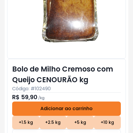
Bolo de Milho Cremoso com
Queijo CENOURÃO kg
Código: #
102490
R$ 59,90
/
kg
Adicionar ao carrinho
Subtotal:
R$ 0
+
1.5
kg
+
2.5
kg
+
5
kg
+
10
kg