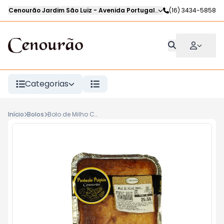
Cenourão Jardim São Luiz
-
Avenida Portugal
,
Ribeirão Preto
(16) 3434-5858
-
SP
Categorias
Início
Bolos
Bolo de Milho Cremoso com Queijo CENOURÃO kg