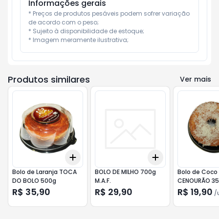
Informações gerais
* Preços de produtos pesáveis podem sofrer variação 
de acordo com o peso;

* Sujeito à disponibilidade de estoque;

* Imagem meramente ilustrativa;
Produtos similares
Ver mais
Add
Add
+
3
+
5
+
10
+
3
+
5
+
10
Bolo de Laranja TOCA
BOLO DE MILHO 700g
Bolo de Coco
DO BOLO 500g
M.A.F.
CENOURÃO 3
R$ 35,90
R$ 29,90
R$ 19,90
/