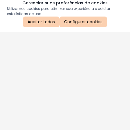
Gerenciar suas preferências de cookies
Utilizamos cookies para otimizar sua experiência e coletar
estatísticas de uso.
Aceitar todos
Configurar cookies
Aproveite as nossas promoções!
Cadastre seu e-mail e receba ofertas exclusivas.
QUERO RECEBER