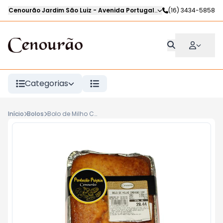
Cenourão Jardim São Luiz
-
Avenida Portugal
,
Ribeirão Preto
(16) 3434-5858
-
SP
Categorias
Início
Bolos
Bolo de Milho Cremoso com Queijo (SANDRA) 350g