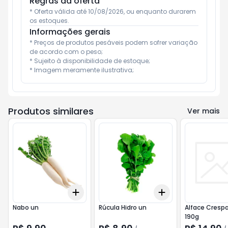
Regras da oferta
* Oferta válida até 10/08/2026, ou enquanto durarem 
os estoques.
Informações gerais
* Preços de produtos pesáveis podem sofrer variação 
de acordo com o peso;

* Sujeito à disponibilidade de estoque;

* Imagem meramente ilustrativa;
Produtos similares
Ver mais
Add
Add
+
3
+
5
+
10
+
3
+
5
+
10
Nabo un
Rúcula Hidro un
Alface Crespa
190g