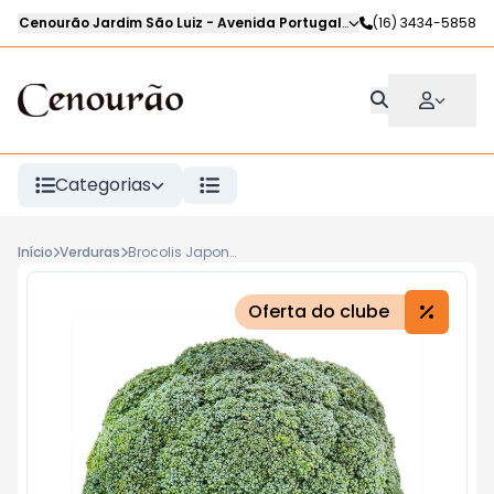
Cenourão Jardim São Luiz
-
Avenida Portugal
,
Ribeirão Preto
(16) 3434-5858
-
SP
Categorias
Início
Verduras
Brocolis Japones Bandeja
Oferta do clube