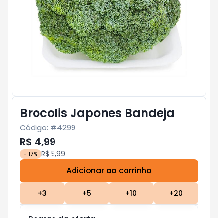
Brocolis Japones Bandeja
Código: #
4299
R$ 4,99
R$ 5,99
-
17
%
Adicionar ao carrinho
Subtotal:
R$ 0
+
3
+
5
+
10
+
20