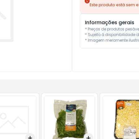
Este produto está sem 
Informações gerais
* Preços de produtos pesáv
* Sujeito à disponibilidade d
* Imagem meramente ilustra
Add
Add
10
+
1.5
+
2.5
+
5
+
3
+
5
+
10