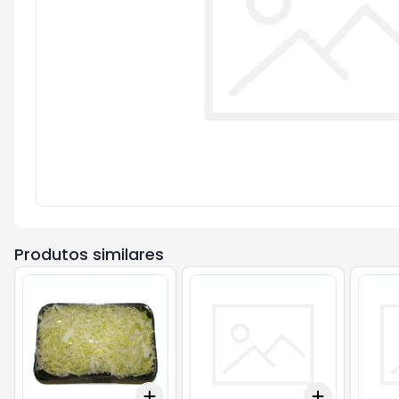
Produtos similares
Add
Add
+
0.6
kg
+
1
kg
+
3
+
5
+