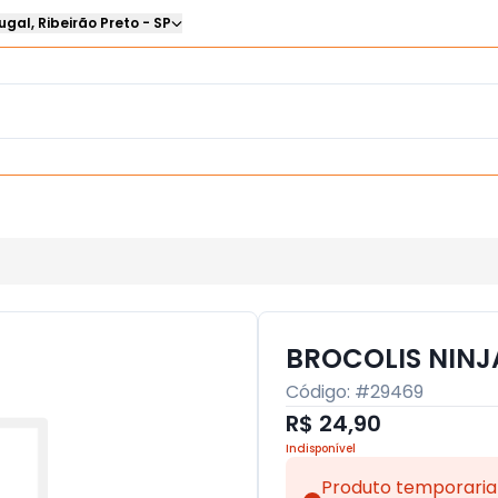
ugal
,
Ribeirão Preto
-
SP
BROCOLIS NINJ
Código: #
29469
R$ 24,90
Indisponível
Produto temporaria