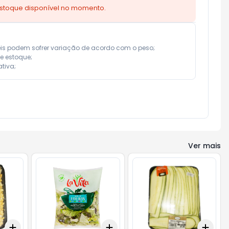
estoque disponível no momento.
eis podem sofrer variação de acordo com o peso;

e estoque;

tiva;
Ver mais
Add
Add
Add
+
0.6
kg
+
1
kg
+
3
+
5
+
10
+
1.5