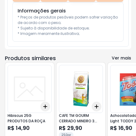
Informações gerais
* Preços de produtos pesáveis podem sofrer variação 
de acordo com o peso;

* Sujeito à disponibilidade de estoque;

* Imagem meramente ilustrativa;
Produtos similares
Ver mais
Add
Add
+
3
+
5
+
10
+
3
+
5
+
10
Hibiscus 25G
CAFE TM GOURM
Achocolatado
PRODUTOS DA ROÇA
CERRADO MINEIRO 3
Light TODDY 
CORACOES 250g
R$ 14,90
R$ 29,90
R$ 16,90
250gr