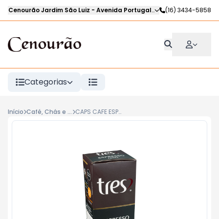
Cenourão Jardim São Luiz
-
Avenida Portugal
,
Ribeirão Preto
(16) 3434-5858
-
SP
Categorias
Início
Café, Chás e Achocolatados
CAPS CAFE ESPRES FORZA 3CORAC 80g