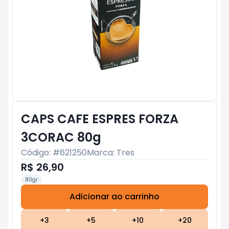
CAPS CAFE ESPRES FORZA
3CORAC 80g
Código: #
621250
Marca:
Tres
R$ 26,90
80gr
Adicionar ao carrinho
Subtotal:
R$ 0
+
3
+
5
+
10
+
20