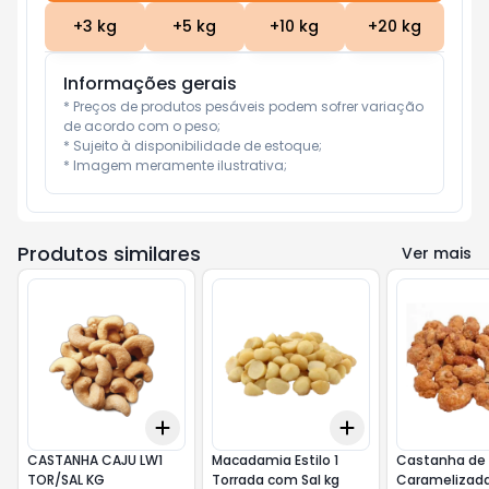
+
3
kg
+
5
kg
+
10
kg
+
20
kg
Informações gerais
* Preços de produtos pesáveis podem sofrer variação 
de acordo com o peso;

* Sujeito à disponibilidade de estoque;

* Imagem meramente ilustrativa;
Produtos similares
Ver mais
Add
Add
+
3
kg
+
5
kg
+
0.6
kg
+
1
kg
CASTANHA CAJU LW1
Macadamia Estilo 1
Castanha de
TOR/SAL KG
Torrada com Sal kg
Caramelizad