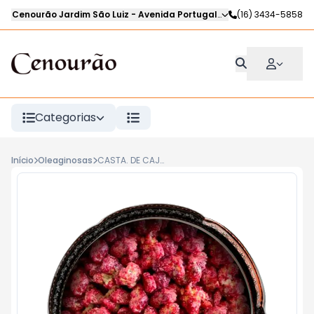
Cenourão Jardim São Luiz
-
Avenida Portugal
,
Ribeirão Preto
(16) 3434-5858
-
SP
Categorias
Início
Oleaginosas
CASTA. DE CAJU CARAMELIZADA C/ MORANGO BENASSI kg