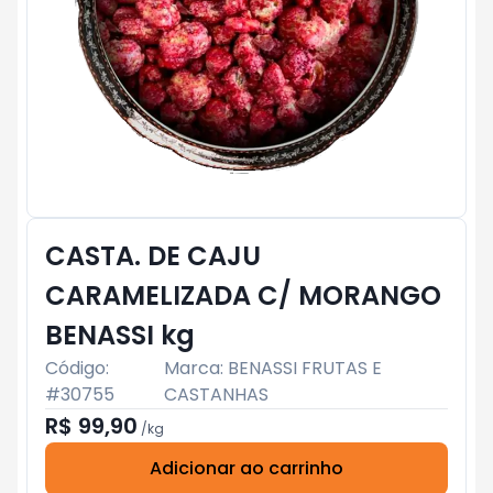
CASTA. DE CAJU
CARAMELIZADA C/ MORANGO
BENASSI kg
Código:
Marca:
BENASSI FRUTAS E
#
30755
CASTANHAS
R$ 99,90
/
kg
Adicionar ao carrinho
Subtotal:
R$ 0