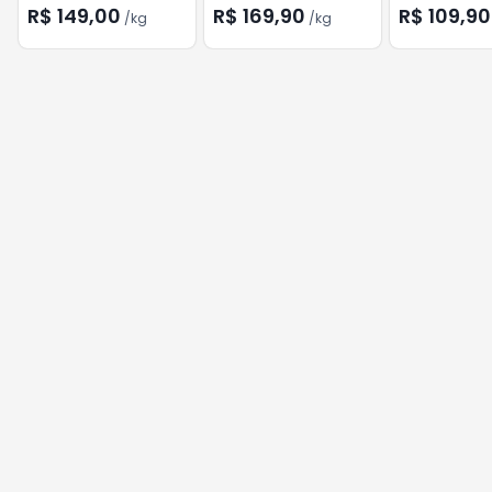
Coco kg
R$ 149,00
R$ 169,90
R$ 109,90
/
kg
/
kg