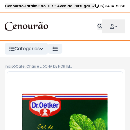
Cenourão Jardim São Luiz
-
Avenida Portugal
,
Ribeirão Preto
(16) 3434-5858
-
SP
Categorias
Início
Café, Chás e Achocolatados
CHA DE HORTELA PAGUE 10 LEVE 11 DR OETKER 10g