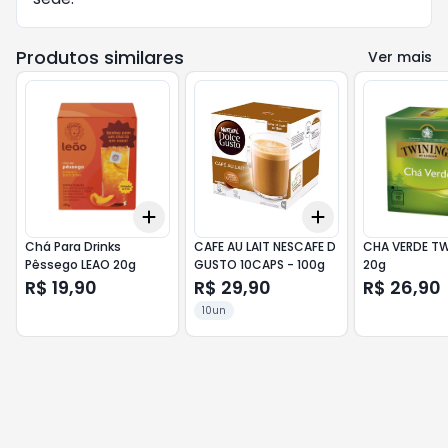
Produtos similares
Ver mais
Add
Add
+
3
+
5
+
10
+
3
+
5
+
10
Chá Para Drinks
CAFE AU LAIT NESCAFE D
CHA VERDE TW
Pêssego LEAO 20g
GUSTO 10CAPS - 100g
20g
R$ 19,90
R$ 29,90
R$ 26,90
10un