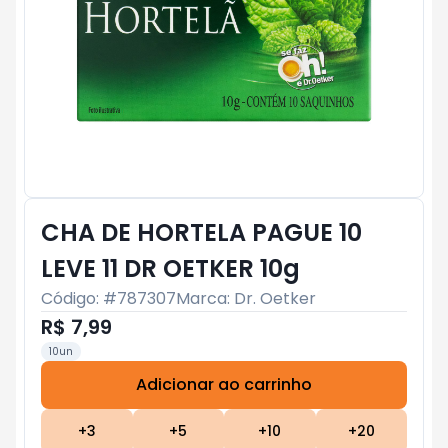
CHA DE HORTELA PAGUE 10
LEVE 11 DR OETKER 10g
Código: #
787307
Marca:
Dr. Oetker
R$ 7,99
10un
Adicionar ao carrinho
Subtotal:
R$ 0
+
3
+
5
+
10
+
20