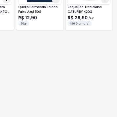
ero
Queijo Parmesão Ralado
Requeijão Tradicional
ANTO DE
Faixa Azul 50G
CATUPIRY 420G
R$ 12,90
R$ 29,90
/
un
50gr
420 Grama(s)