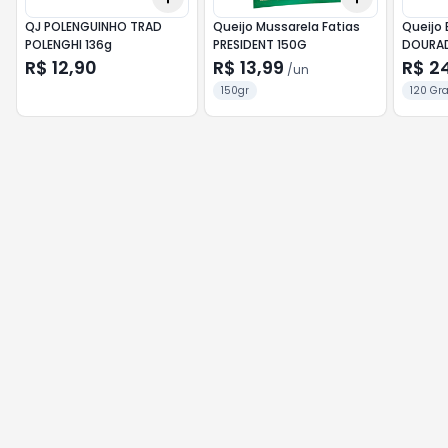
QJ POLENGUINHO TRAD
Queijo Mussarela Fatias
Queijo 
POLENGHI 136g
PRESIDENT 150G
DOURA
R$ 12,90
R$ 13,99
R$ 2
/
un
150gr
120 Gr