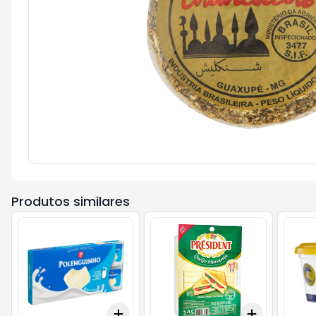
Produtos similares
Add
Add
+
3
+
5
+
10
+
3
+
5
+