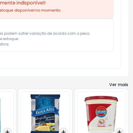
mente indisponível!
estoque disponível no momento.
eis podem sofrer variação de acordo com o peso;

e estoque;

tiva;
Ver mais
Add
Add
Add
+
3
gr
+
5
gr
+
3
+
5
+
10
+
3