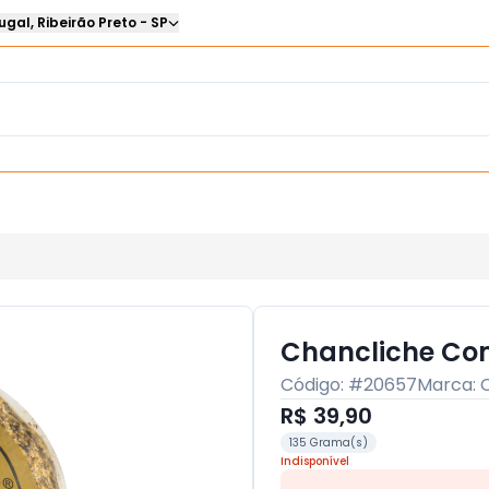
ugal
,
Ribeirão Preto
-
SP
Chancliche Com
Código: #
20657
Marca:
R$ 39,90
135 Grama(s)
Indisponível