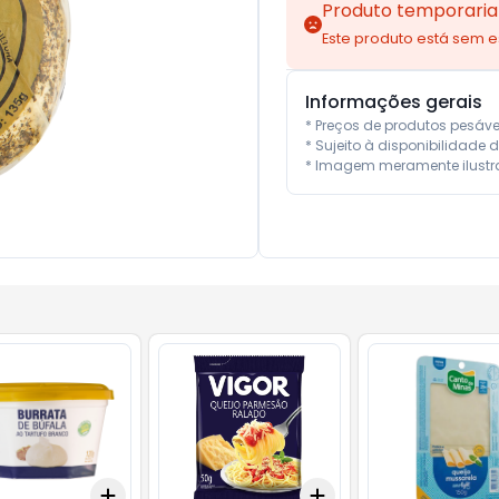
Produto temporaria
Este produto está sem 
Informações gerais
* Preços de produtos pesáv
* Sujeito à disponibilidade d
* Imagem meramente ilustra
Add
Add
10
+
3
+
5
+
10
+
3
+
5
+
10