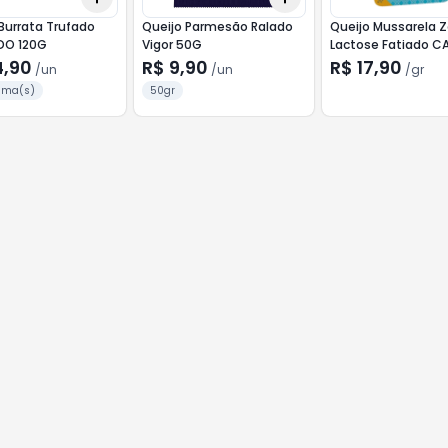
Burrata Trufado
Queijo Parmesão Ralado
Queijo Mussarela Z
DO 120G
Vigor 50G
Lactose Fatiado C
MINAS 150g
4,90
R$ 9,90
R$ 17,90
/
un
/
un
/
gr
ama(s)
50gr