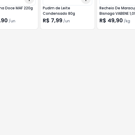
a Doce MAF 220g
Pudim de Leite
Recheio De Maracu
Condensado 80g
Bisnaga VABENE 1,0
,90
R$ 7,99
R$ 49,90
/
un
/
un
/
kg