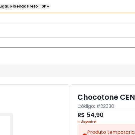
ugal
,
Ribeirão Preto
-
SP
Chocotone CE
Código: #
22330
R$ 54,90
Indisponível
Produto temporaria