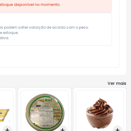
estoque disponível no momento.
eis podem sofrer variação de acordo com o peso;

e estoque;

tiva;
Ver mais
Add
Add
Add
+
3
kg
+
5
kg
+
3
+
5
+
10
+
3