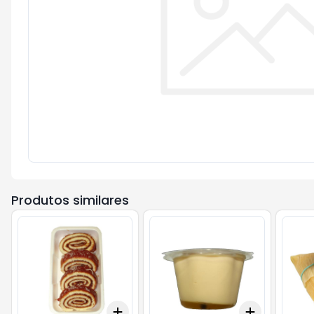
Produtos similares
Add
Add
+
0.6
kg
+
1
kg
+
3
+
5
+