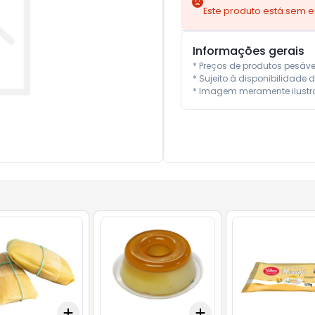
Este produto está sem 
Informações gerais
* Preços de produtos pesáv
* Sujeito à disponibilidade d
* Imagem meramente ilustra
Add
Add
10
+
3
+
5
+
10
+
3
+
5
+
10