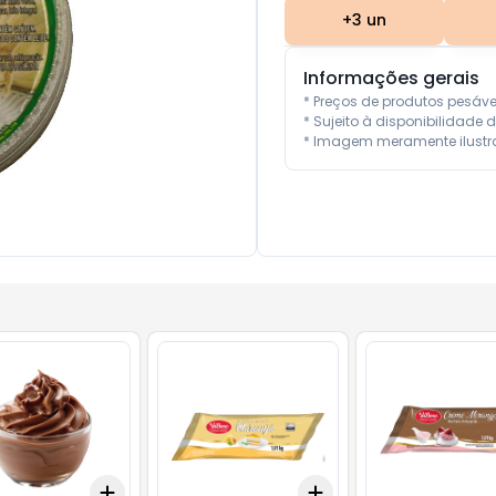
+
3
un
Informações gerais
* Preços de produtos pesáv
* Sujeito à disponibilidade d
* Imagem meramente ilustra
Add
Add
10
+
3
+
5
+
10
+
3
kg
+
5
kg