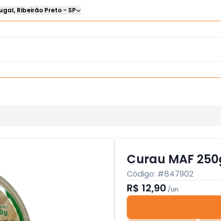
ugal
,
Ribeirão Preto
-
SP
Curau MAF 250
Código: #
847902
R$ 12,90
/
un