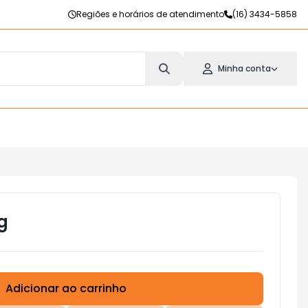
Regiões e horários de atendimento
(16) 3434-5858
Minha conta
g
Adicionar ao carrinho
Subtotal:
R$ 0,00