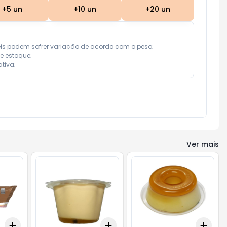
+
5
un
+
10
un
+
20
un
eis podem sofrer variação de acordo com o peso;

e estoque;

tiva;
Ver mais
Add
Add
Add
+
3
kg
+
5
kg
+
3
+
5
+
10
+
3