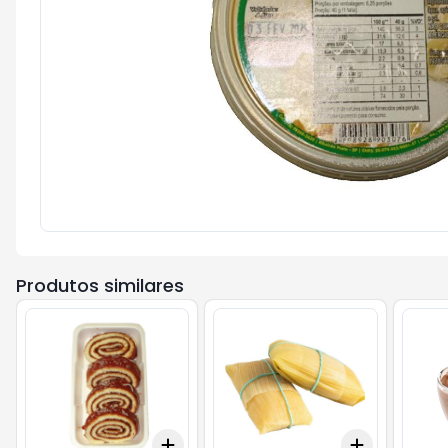
Produtos similares
Add
Add
+
0.6
kg
+
1
kg
+
3
+
5
+