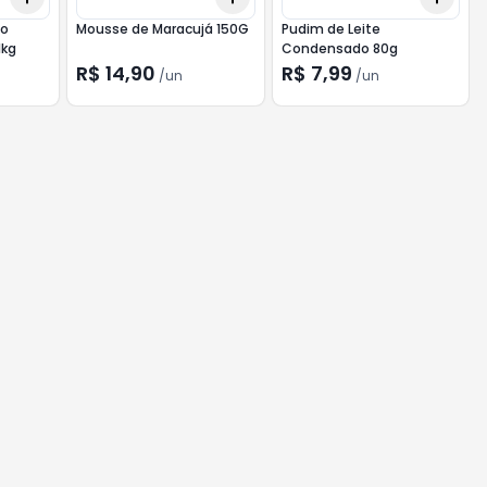
go
Mousse de Maracujá 150G
Pudim de Leite
1kg
Condensado 80g
R$ 14,90
R$ 7,99
/
un
/
un