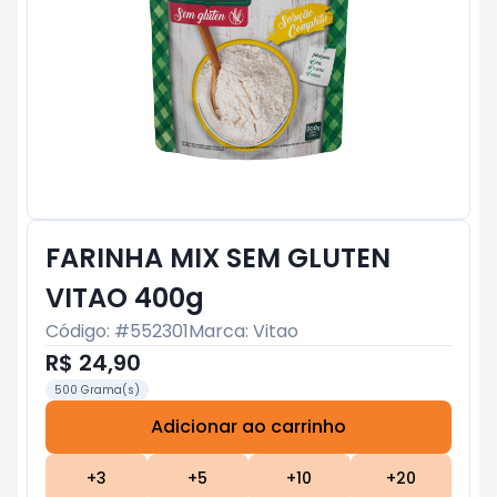
FARINHA MIX SEM GLUTEN
VITAO 400g
Código: #
552301
Marca:
Vitao
R$ 24,90
500 Grama(s)
Adicionar ao carrinho
Subtotal:
R$ 0
+
3
+
5
+
10
+
20