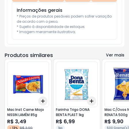
Informações gerais
* Preços de produtos pesáveis podem sofrer variação 
de acordo com o peso;

* Sujeito à disponibilidade de estoque;

* Imagem meramente ilustrativa;
Produtos similares
Ver mais
Add
Add
+
3
+
5
+
10
+
3
+
5
+
10
Mac Inst Carne Miojo
Farinha Trigo DONA
Mac C/Ovos N
NISSIN LAMÉM 85g
BENTA PLAST 1kg
RENATA 500g
R$ 3,49
R$ 6,99
R$ 9,90
R$ 3,99
-
13
%
1kg
500 Grama(s)