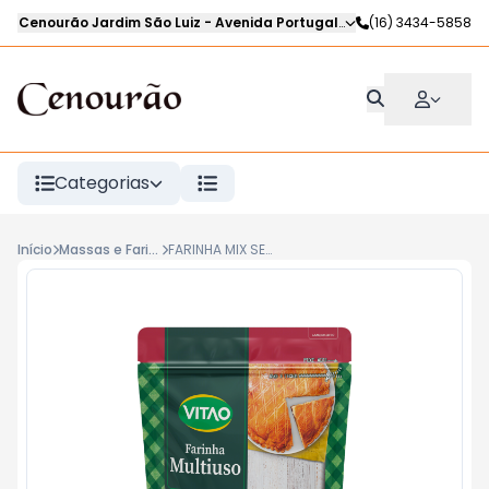
Cenourão Jardim São Luiz
-
Avenida Portugal
,
Ribeirão Preto
(16) 3434-5858
-
SP
Categorias
Início
Massas e Farináceos
FARINHA MIX SEM GLUTEN VITAO 400g