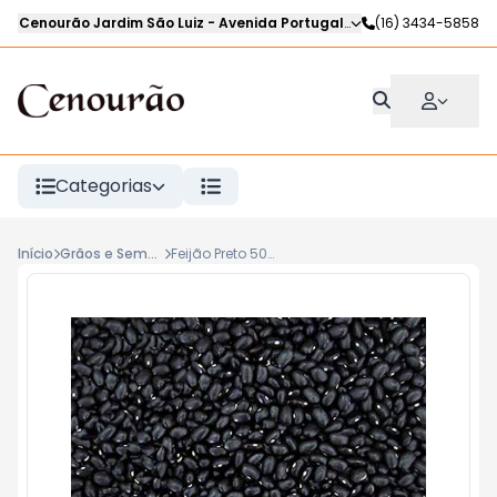
Cenourão Jardim São Luiz
-
Avenida Portugal
,
Ribeirão Preto
(16) 3434-5858
-
SP
Categorias
Início
Grãos e Sementes
Feijão Preto 500g