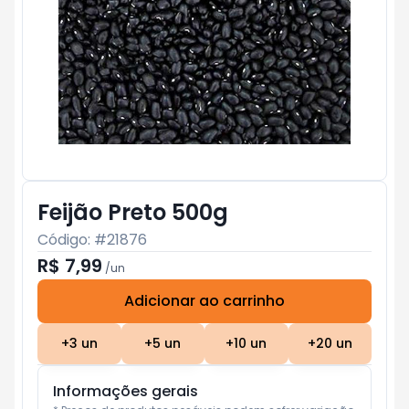
Feijão Preto 500g
Código: #
21876
R$ 7,99
/
un
Adicionar ao carrinho
Subtotal:
R$ 0
+
3
un
+
5
un
+
10
un
+
20
un
Informações gerais