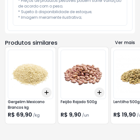
* Preços de produtos pesáveis podem sofrer variação 
de acordo com o peso;

* Sujeito à disponibilidade de estoque;

* Imagem meramente ilustrativa;
Produtos similares
Ver mais
Add
Add
+
0.6
kg
+
1
kg
+
3
+
5
+
10
Gergelim Mexicano
Feijão Rajado 500g
Lentilha 500g
Brancos kg
R$ 69,90
R$ 9,90
R$ 19,90
/
kg
/
un
/