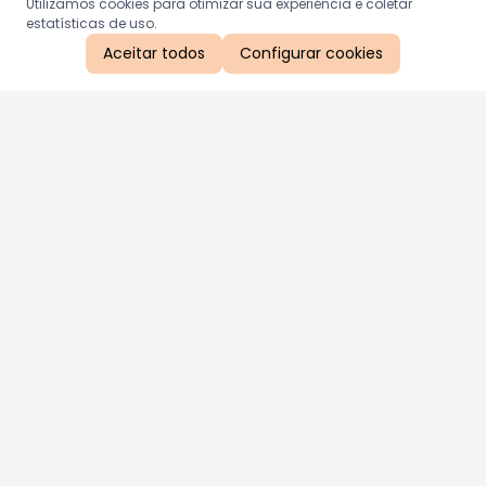
Utilizamos cookies para otimizar sua experiência e coletar
estatísticas de uso.
Aceitar todos
Configurar cookies
Aproveite as nossas promoções!
Cadastre seu e-mail e receba ofertas exclusivas.
QUERO RECEBER