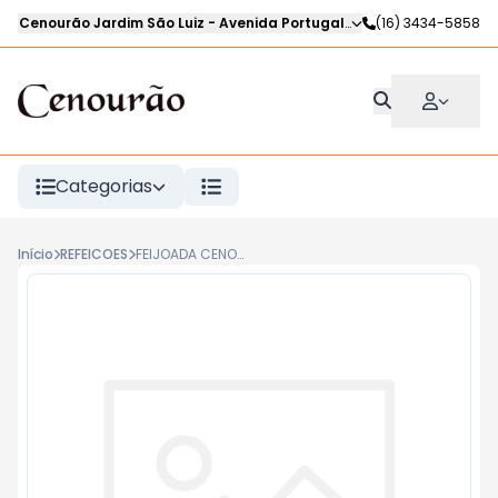
Cenourão Jardim São Luiz
-
Avenida Portugal
,
Ribeirão Preto
(16) 3434-5858
-
SP
Categorias
Início
REFEICOES
FEIJOADA CENOURAO kg