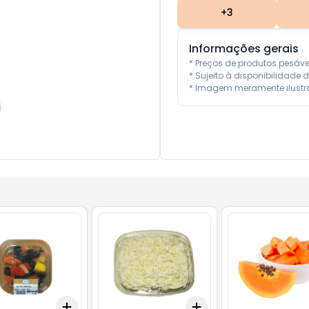
+
3
Informações gerais
* Preços de produtos pesáv
* Sujeito à disponibilidade d
* Imagem meramente ilustra
Add
Add
.5
kg
+
3
+
5
+
10
+
0.6
kg
+
1
kg