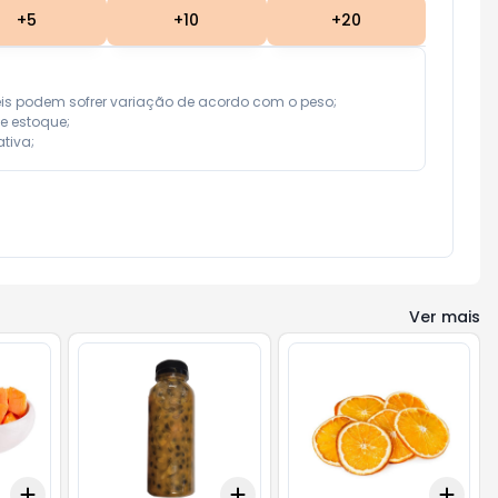
+
5
+
10
+
20
eis podem sofrer variação de acordo com o peso;

e estoque;

tiva;
Ver mais
Add
Add
Add
+
1.5
kg
+
2.5
kg
+
1.5
kg
+
2.5
kg
+
1.5