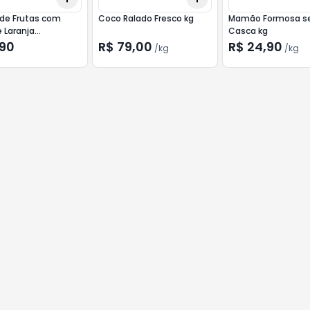
 de Frutas com
Coco Ralado Fresco kg
Mamão Formosa 
 Laranja
Casca kg
RAO 300g
,90
R$ 79,00
R$ 24,90
/
kg
/
kg