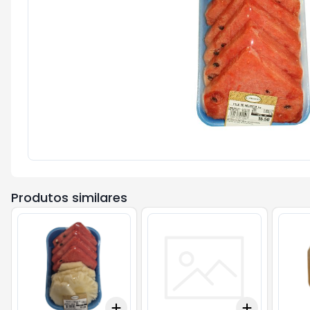
Produtos similares
Add
Add
+
1.5
kg
+
2.5
kg
+
0.9
kg
+
1