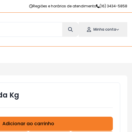
Regiões e horários de atendimento
(16) 3434-5858
Minha conta
da Kg
Adicionar ao carrinho
Subtotal:
R$ 0,00