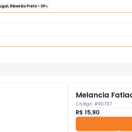
ugal
,
Ribeirão Preto
-
SP
Melancia Fatia
Código: #
90797
R$ 15,90