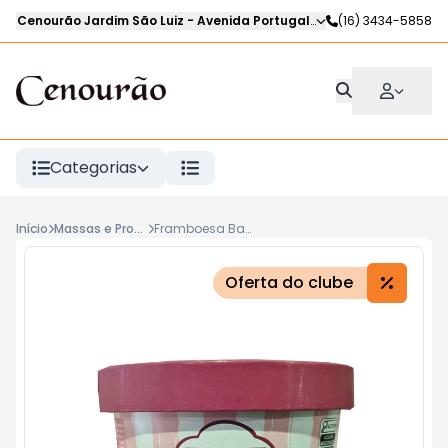
Cenourão Jardim São Luiz
-
Avenida Portugal
,
Ribeirão Preto
(16) 3434-5858
-
SP
Categorias
Início
Massas e Produtos Resfriados
Framboesa Banhada em Chocolate Ao Leite FRUIT TITUS 125g
Oferta do clube