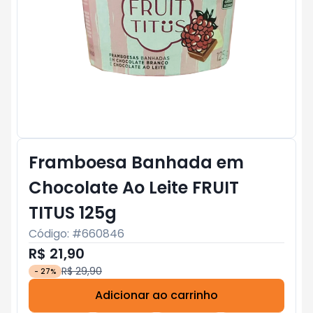
Framboesa Banhada em
Chocolate Ao Leite FRUIT
TITUS 125g
Código: #
660846
R$ 21,90
R$ 29,90
-
27
%
Adicionar ao carrinho
Subtotal:
R$ 0