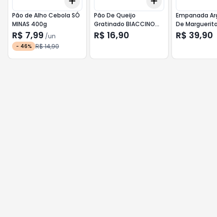
Add
Add
+
3
+
5
+
10
+
3
+
5
+
10
Pão de Alho Cebola SÓ
Pão De Queijo
Empanada Ar
MINAS 400g
Gratinado BIACCINO
De Marguerit
GOLD PÃO 360g
GRINGA 400g
R$ 7,99
R$ 16,90
R$ 39,90
/
un
R$ 14,90
-
46
%