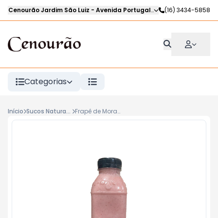
Cenourão Jardim São Luiz
-
Avenida Portugal
,
Ribeirão Preto
(16) 3434-5858
-
SP
Categorias
Início
Sucos Naturais e Frapês
Frapê de Morango CENOURÃO 500ml