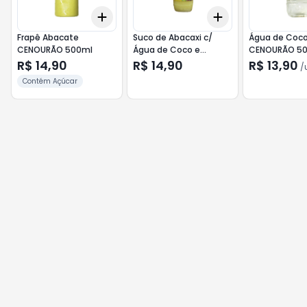
Add
Add
+
3
+
5
+
10
+
3
+
5
+
10
Frapê Abacate
Suco de Abacaxi c/
Água de Coc
CENOURÃO 500ml
Água de Coco e
CENOURÃO 5
Hortelã CENOURÃO
R$ 14,90
R$ 14,90
R$ 13,90
/
500ml
Contém Açúcar