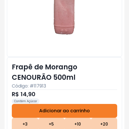
Frapê de Morango
CENOURÃO 500ml
Código: #
117913
R$ 14,90
Contém Açúcar
Adicionar ao carrinho
Subtotal:
R$ 0
+
3
+
5
+
10
+
20