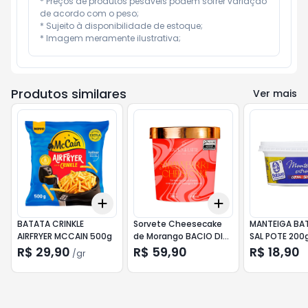
* Preços de produtos pesáveis podem sofrer variação 
de acordo com o peso;

* Sujeito à disponibilidade de estoque;

* Imagem meramente ilustrativa;
Produtos similares
Ver mais
Add
Add
+
3
gr
+
5
gr
+
3
+
5
+
10
BATATA CRINKLE
Sorvete Cheesecake
MANTEIGA BA
AIRFRYER MCCAIN 500g
de Morango BACIO DI
SAL POTE 200
LATTE 380g
R$ 29,90
R$ 59,90
R$ 18,90
/
gr