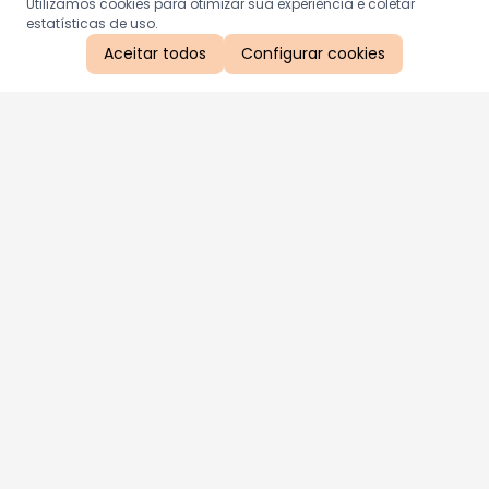
Utilizamos cookies para otimizar sua experiência e coletar
estatísticas de uso.
Aceitar todos
Configurar cookies
Aproveite as nossas promoções!
Cadastre seu e-mail e receba ofertas exclusivas.
QUERO RECEBER