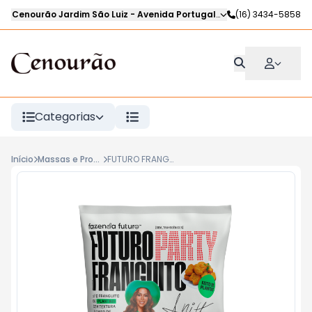
Cenourão Jardim São Luiz
-
Avenida Portugal
,
Ribeirão Preto
(16) 3434-5858
-
SP
Categorias
Início
Massas e Produtos Resfriados
FUTURO FRANGUITO 240g