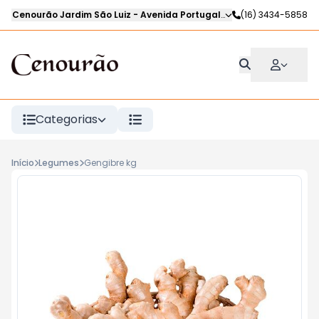
Cenourão Jardim São Luiz
-
Avenida Portugal
,
Ribeirão Preto
(16) 3434-5858
-
SP
Categorias
Início
Legumes
Gengibre kg