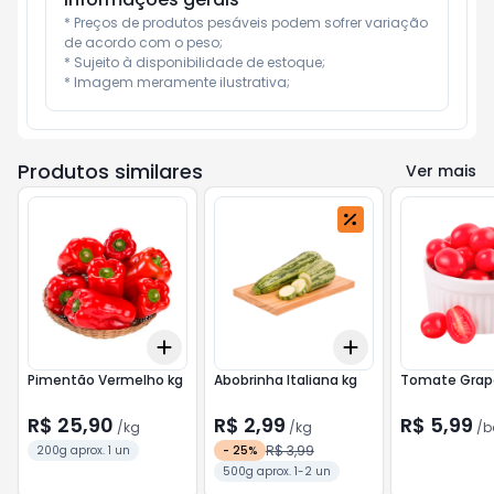
* Preços de produtos pesáveis podem sofrer variação 
de acordo com o peso;

* Sujeito à disponibilidade de estoque;

* Imagem meramente ilustrativa;
Produtos similares
Ver mais
Add
Add
+
0.6
kg
+
1
kg
+
1.5
kg
+
2.5
kg
Pimentão Vermelho kg
Abobrinha Italiana kg
Tomate Grap
R$ 25,90
R$ 2,99
R$ 5,99
/
kg
/
kg
/
b
R$ 3,99
200g aprox. 1 un
-
25
%
500g aprox. 1-2 un