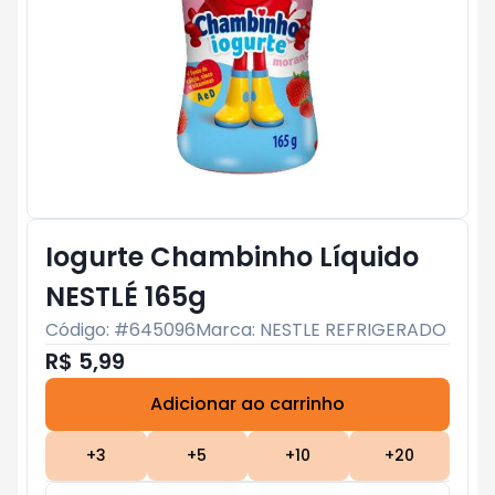
Iogurte Chambinho Líquido
NESTLÉ 165g
Código: #
645096
Marca:
NESTLE REFRIGERADO
R$ 5,99
Adicionar ao carrinho
Subtotal:
R$ 0
+
3
+
5
+
10
+
20