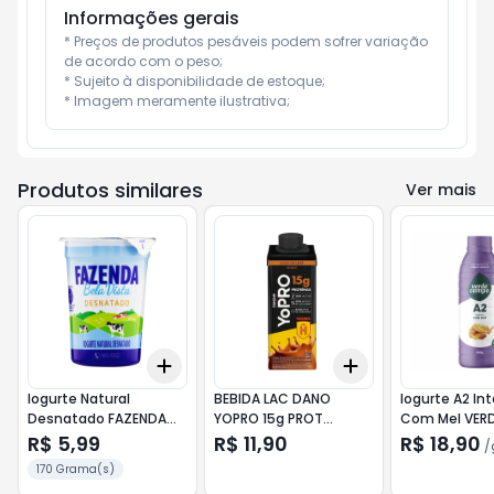
Informações gerais
* Preços de produtos pesáveis podem sofrer variação 
de acordo com o peso;

* Sujeito à disponibilidade de estoque;

* Imagem meramente ilustrativa;
Produtos similares
Ver mais
Add
Add
+
3
+
5
+
10
+
3
+
5
+
10
Iogurte Natural
BEBIDA LAC DANO
Iogurte A2 Int
Desnatado FAZENDA
YOPRO 15g PROT
Com Mel VER
170G
HAVANNA 250ml
500g
R$ 5,99
R$ 11,90
R$ 18,90
/
170 Grama(s)