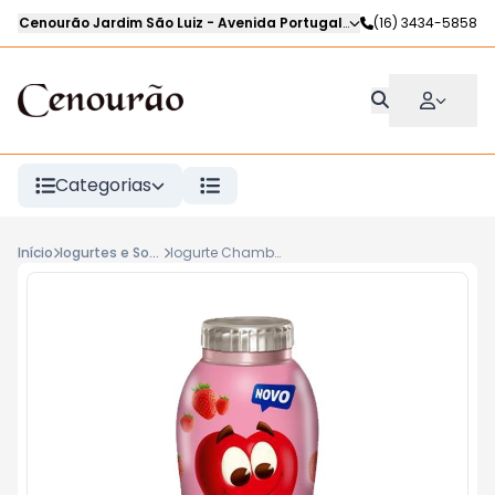
Cenourão Jardim São Luiz
-
Avenida Portugal
,
Ribeirão Preto
(16) 3434-5858
-
SP
Categorias
Início
Iogurtes e Sobremesas Lácteas
Iogurte Chambinho Líquido NESTLÉ 165g