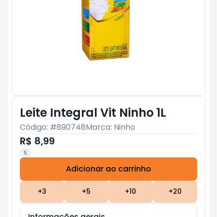
Leite Integral Vit Ninho 1L
Código: #
890748
Marca:
Ninho
R$ 8,99
1L
Adicionar ao carrinho
Subtotal:
R$ 0
+
3
+
5
+
10
+
20
Informações gerais