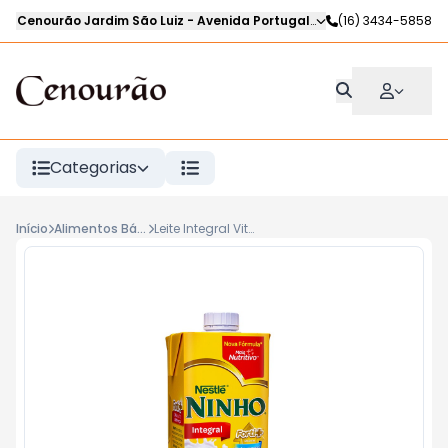
Cenourão Jardim São Luiz
-
Avenida Portugal
,
Ribeirão Preto
(16) 3434-5858
-
SP
Categorias
Início
Alimentos Básicos
Leite Integral Vit Ninho 1L