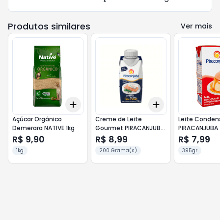
Produtos similares
Ver mais
Add
Add
+
3
+
5
+
10
+
3
+
5
+
10
Açúcar Orgânico
Creme de Leite
Leite Conde
Demerara NATIVE 1kg
Gourmet PIRACANJUBA
PIRACANJUBA 
200g
R$ 9,90
R$ 8,99
R$ 7,99
1kg
200 Grama(s)
395gr