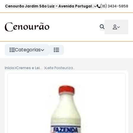
Cenourão Jardim São Luiz
-
Avenida Portugal
,
Ribeirão Preto
(16) 3434-5858
-
SP
Categorias
Início
Cremes e Leites Frescos
Leite Pasteurizado Magro Bela Vista 1L