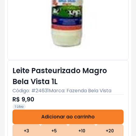
Leite Pasteurizado Magro
Bela Vista 1L
Código: #
24631
Marca:
Fazenda Bela Vista
R$ 9,90
1 Litro
Adicionar ao carrinho
Subtotal:
R$ 0
+
3
+
5
+
10
+
20