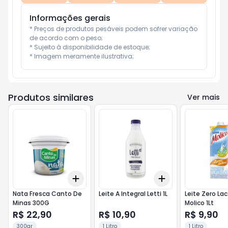
Informações gerais
* Preços de produtos pesáveis podem sofrer variação 
de acordo com o peso;

* Sujeito à disponibilidade de estoque;

* Imagem meramente ilustrativa;
Produtos similares
Ver mais
Add
Add
+
3
+
5
+
10
+
3
+
5
+
10
Nata Fresca Canto De
Leite A Integral Letti 1L
Leite Zero La
Minas 300G
Molico 1Lt
R$ 22,90
R$ 10,90
R$ 9,90
300gr
1 Litro
1 Litro