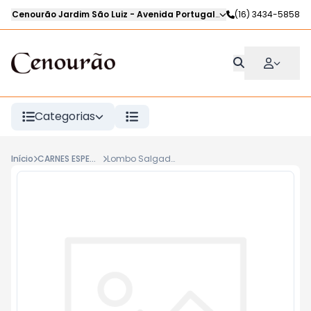
Cenourão Jardim São Luiz
-
Avenida Portugal
,
Ribeirão Preto
(16) 3434-5858
-
SP
Categorias
Início
CARNES ESPECIAIS
Lombo Salgado Prieto Kg