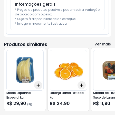
Informações gerais
* Preços de produtos pesáveis podem sofrer variação 
de acordo com o peso;

* Sujeito à disponibilidade de estoque;

* Imagem meramente ilustrativa;
Produtos similares
Ver mais
Add
Add
+
1.5
kg
+
2.5
kg
+
1.5
+
2.5
+
5
Melão Espanhol
Laranja Bahia Fatiada
Salada de Fr
Especial kg
kg
Suco de Laran
CENOURAO 3
R$ 29,90
R$ 24,90
R$ 11,90
/
kg