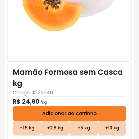
Mamão Formosa sem Casca
kg
Código: #
132640
R$ 24,90
/
kg
Adicionar ao carrinho
Subtotal:
R$ 0
+
1.5
kg
+
2.5
kg
+
5
kg
+
10
kg