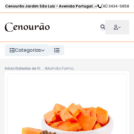
Cenourão Jardim São Luiz
-
Avenida Portugal
,
Ribeirão Preto
(16) 3434-5858
-
SP
Categorias
Início
Saladas de Frutas e Frutas Fatiadas
Mamão Formosa sem Casca kg