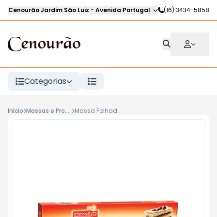
Cenourão Jardim São Luiz
-
Avenida Portugal
,
Ribeirão Preto
(16) 3434-5858
-
SP
Categorias
Início
Massas e Produtos Resfriados
Massa Folhada Laminada MASSA LEVE 300G