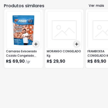
Produtos similares
Ver mais
Add
Add
+
3
gr
+
5
gr
+
3
+
5
+
10
Camarao Eviscerado
MORANGO CONGELADO
FRAMBOESA
Cozido Congelado
Kg
CONGELADO 
30/50 FISGO 300g
R$ 69,90
R$ 29,90
R$ 89,90
/
gr