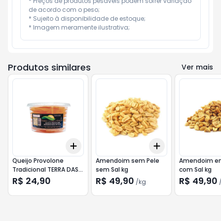
* Preços de produtos pesáveis podem sofrer variação 
de acordo com o peso;

* Sujeito à disponibilidade de estoque;

* Imagem meramente ilustrativa;
Produtos similares
Ver mais
Add
Add
+
3
+
5
+
10
+
0.6
kg
+
1
kg
Queijo Provolone
Amendoim sem Pele
Amendoim em
Tradicional TERRA DAS
sem Sal kg
com Sal kg
MINAS GERAIS 70g
R$ 24,90
R$ 49,90
R$ 49,90
/
kg