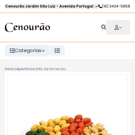
Cenourão Jardim São Luiz
-
Avenida Portugal
,
Ribeirão Preto
(16) 3434-5858
-
SP
Categorias
Início
Aperitivos
Mix de Amendoim kg