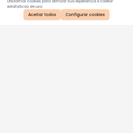
Utilizamos cookies para otimizar sua experiência e coletar
estatísticas de uso.
Aceitar todos
Configurar cookies
Aproveite as nossas promoções!
Cadastre seu e-mail e receba ofertas exclusivas.
QUERO RECEBER