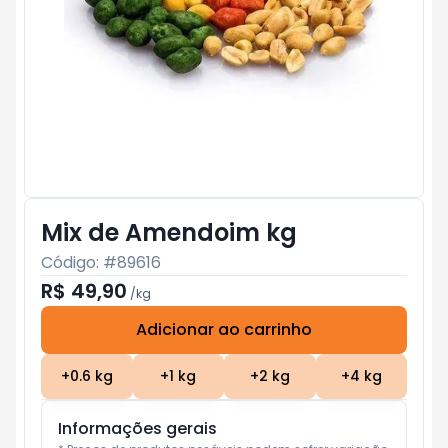
Mix de Amendoim kg
Código: #
89616
R$ 49,90
/
kg
Adicionar ao carrinho
Subtotal:
R$ 0
+
0.6
kg
+
1
kg
+
2
kg
+
4
kg
Informações gerais