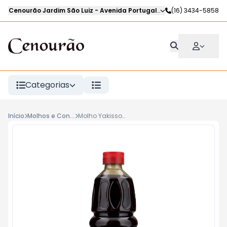
Cenourão Jardim São Luiz
-
Avenida Portugal
,
Ribeirão Preto
(16) 3434-5858
-
SP
Categorias
Início
Molhos e Condimentos
Molho Yakissoba SAKURA 500ml