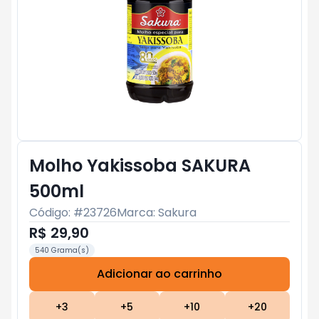
Molho Yakissoba SAKURA
500ml
Código: #
23726
Marca:
Sakura
R$ 29,90
540 Grama(s)
Adicionar ao carrinho
Subtotal:
R$ 0
+
3
+
5
+
10
+
20