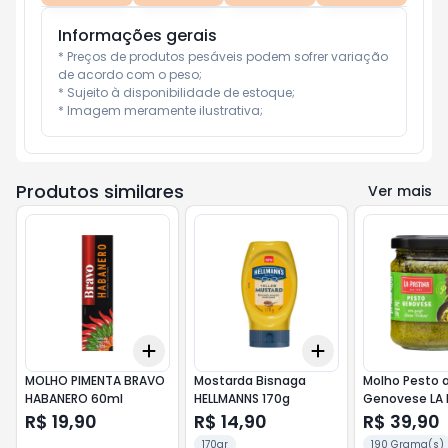
Informações gerais
* Preços de produtos pesáveis podem sofrer variação 
de acordo com o peso;

* Sujeito à disponibilidade de estoque;

* Imagem meramente ilustrativa;
Produtos similares
Ver mais
Add
Add
+
3
+
5
+
10
+
3
+
5
+
10
MOLHO PIMENTA BRAVO
Mostarda Bisnaga
Molho Pesto 
HABANERO 60ml
HELLMANNS 170g
Genovese LA 
180g
R$ 19,90
R$ 14,90
R$ 39,90
170gr
190 Grama(s)