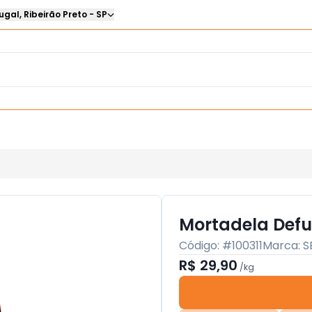
ugal
,
Ribeirão Preto
-
SP
Mortadela Def
Código: #
100311
Marca:
S
R$ 29,90
/
kg