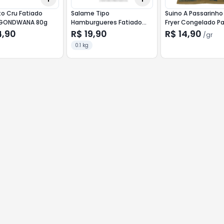
o Cru Fatiado
Salame Tipo
Suino A Passarinho 
 GONDWANA 80g
Hamburgueres Fatiado
Fryer Congelado P
Sadia 100G
PAMPLONA 400G
4,90
R$ 19,90
R$ 14,90
/
gr
0.1 kg