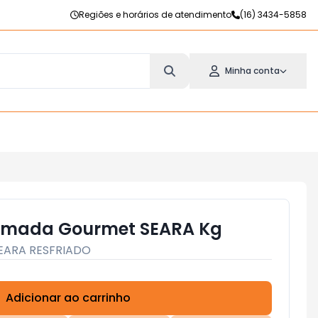
Regiões e horários de atendimento
(16) 3434-5858
Minha conta
umada Gourmet SEARA Kg
EARA RESFRIADO
Adicionar ao carrinho
Subtotal:
R$ 0,00