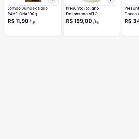
Lombo Suino Fatiado
Presunto Italiano
Presunt
PAMPLONA 100g
Desossado VITO
Fiocco
BALDUCCI Kg
R$ 11,90
R$ 199,00
R$ 3
/
gr
/
kg