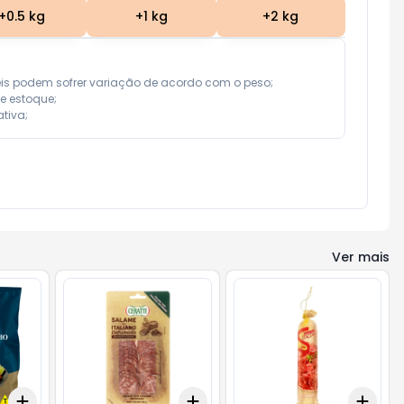
+
0.5
kg
+
1
kg
+
2
kg
eis podem sofrer variação de acordo com o peso;

e estoque;

tiva;
Ver mais
Add
Add
Add
+
3
gr
+
5
gr
+
3
+
5
+
10
+
0.