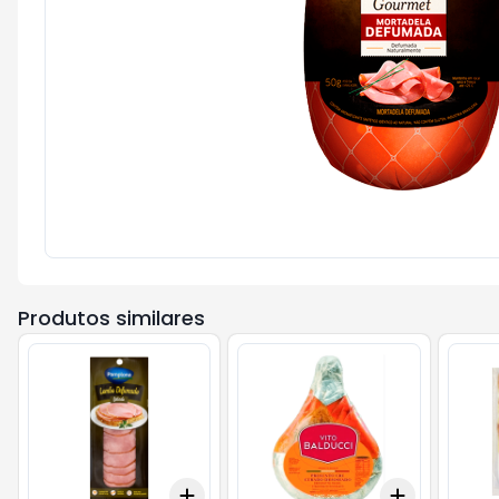
Produtos similares
Add
Add
+
3
gr
+
5
gr
+
0.3
kg
+