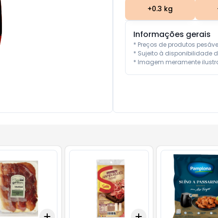
+
0.3
kg
Informações gerais
* Preços de produtos pesáv
* Sujeito à disponibilidade d
* Imagem meramente ilustra
Add
Add
0.5
kg
+
3
+
5
+
10
+
3
+
5
+
10