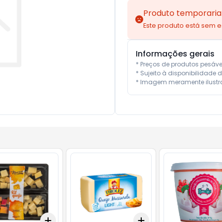
Produto temporaria
Este produto está sem 
Informações gerais
* Preços de produtos pesáv
* Sujeito à disponibilidade d
* Imagem meramente ilustra
Add
Add
0.5
kg
+
3
gr
+
5
gr
+
0.3
kg
+
0.5
kg