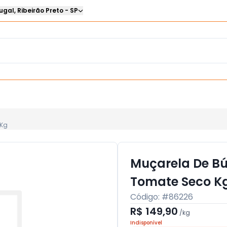
ugal
,
Ribeirão Preto
-
SP
 Kg
Muçarela De B
Tomate Seco K
Código: #
86226
R$ 149,90
/
kg
Indisponível