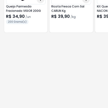
Queijo Parmesão
Ricota Fresca Com Sal
Kit Que
Fracionado VIGOR 200G
CARLIN Kg
NACON
R$ 34,90
R$ 39,90
R$ 3
/
un
/
kg
200 Grama(s)