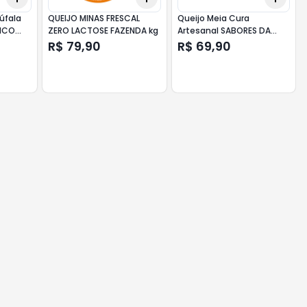
úfala
QUEIJO MINAS FRESCAL
Queijo Meia Cura
ZERO LACTOSE FAZENDA kg
Artesanal SABORES DA
ROÇA kg
R$ 79,90
R$ 69,90