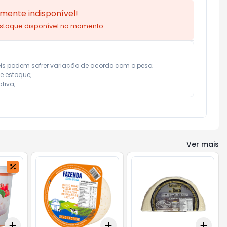
mente indisponível!
estoque disponível no momento.
eis podem sofrer variação de acordo com o peso;

e estoque;

tiva;
Ver mais
Add
Add
Add
+
3
+
5
+
10
+
3
+
5
+
10
+
1.8