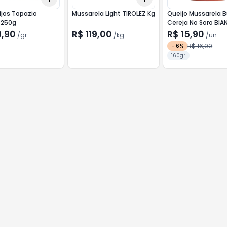
ijos Topazio
Mussarela Light TIROLEZ Kg
Queijo Mussarela B
 250g
Cereja No Soro BIANCO
LATTE 160G
9,90
R$ 119,00
R$ 15,90
/
gr
/
kg
/
un
R$ 16,90
-
6
%
160gr