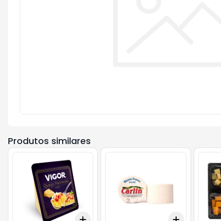
Produtos similares
Add
Add
+
3
+
5
+
10
+
0.3
kg
+