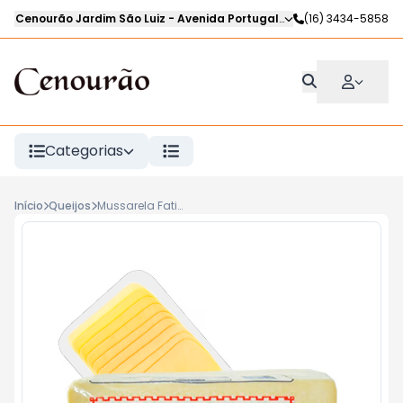
Cenourão Jardim São Luiz
-
Avenida Portugal
,
Ribeirão Preto
(16) 3434-5858
-
SP
Categorias
Início
Queijos
Mussarela Fatiada AGROLIMA Kg