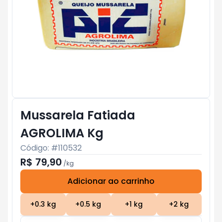
Mussarela Fatiada
AGROLIMA Kg
Código: #
110532
R$ 79,90
/
kg
Adicionar ao carrinho
Subtotal:
R$ 0
+
0.3
kg
+
0.5
kg
+
1
kg
+
2
kg