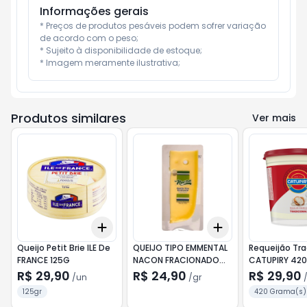
Informações gerais
* Preços de produtos pesáveis podem sofrer variação 
de acordo com o peso;

* Sujeito à disponibilidade de estoque;

* Imagem meramente ilustrativa;
Produtos similares
Ver mais
Add
Add
+
3
+
5
+
10
+
3
gr
+
5
gr
Queijo Petit Brie ILE De
QUEIJO TIPO EMMENTAL
Requeijão Tra
FRANCE 125G
NACON FRACIONADO
CATUPIRY 42
150g
R$ 29,90
R$ 24,90
R$ 29,90
/
un
/
gr
125gr
420 Grama(s)