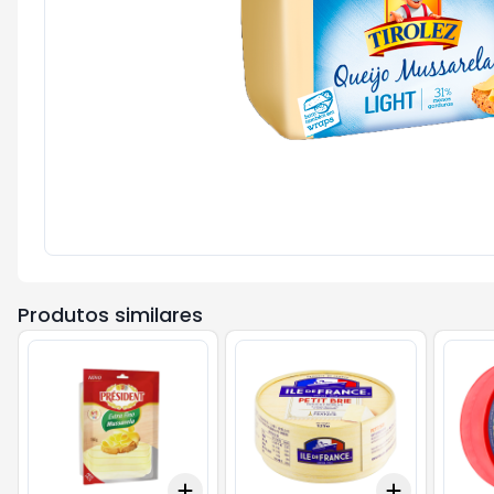
Produtos similares
Add
Add
+
3
+
5
+
10
+
3
+
5
+