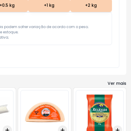
+
0.5
kg
+
1
kg
+
2
kg
eis podem sofrer variação de acordo com o peso;

e estoque;

tiva;
Ver mais
Add
Add
Add
+
1.5
kg
+
2.5
kg
+
1.2
kg
+
2
kg
+
3