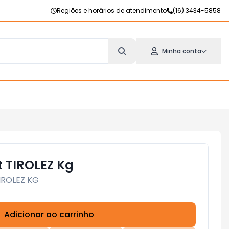
Regiões e horários de atendimento
(16) 3434-5858
Minha conta
t TIROLEZ Kg
IROLEZ KG
Adicionar ao carrinho
Subtotal:
R$ 0,00