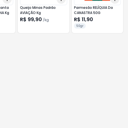
Manta
Queijo Minas Padrão
Parmesão RELÍQUIA Da
NA Kg
AVIAÇÃO Kg
CANASTRA 50G
R$ 99,90
R$ 11,90
/
kg
50gr