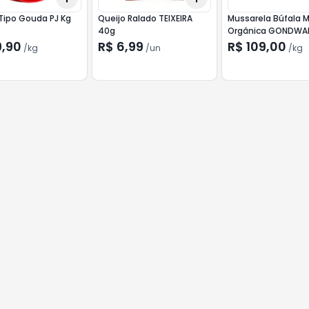
Tipo Gouda PJ Kg
Queijo Ralado TEIXEIRA
Mussarela Búfala 
40g
Orgânica GONDWA
9,90
R$ 6,99
R$ 109,00
/
kg
/
un
/
kg