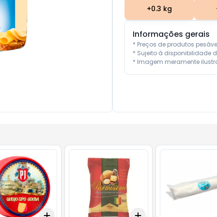
+
0.3
kg
Informações gerais
* Preços de produtos pesáv
* Sujeito à disponibilidade d
* Imagem meramente ilustra
Add
Add
10
+
0.3
kg
+
0.5
kg
+
3
+
5
+
10