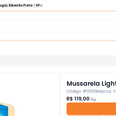
ugal
,
Ribeirão Preto
-
SP
Mussarela Ligh
Código: #
15509
Marca:
T
R$ 119,00
/
kg