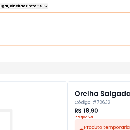
ugal
,
Ribeirão Preto
-
SP
Orelha Salgada
Código: #
72632
R$ 18,90
Indisponível
Produto temporaria