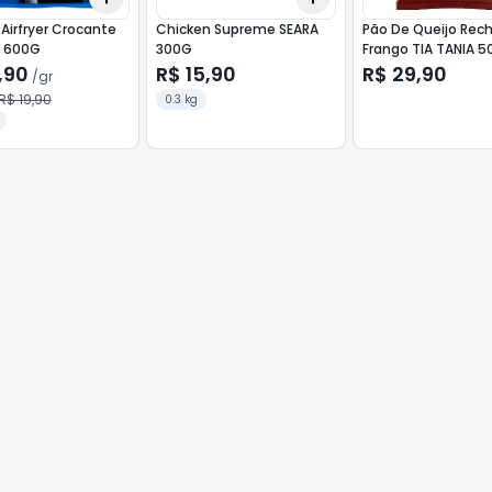
Airfryer Crocante
Chicken Supreme SEARA
Pão De Queijo Rec
 600G
300G
Frango TIA TANIA
,90
R$ 15,90
R$ 29,90
/
gr
R$ 19,90
0.3 kg