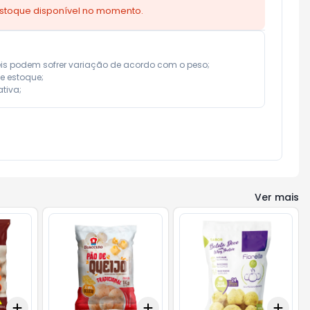
estoque disponível no momento.
eis podem sofrer variação de acordo com o peso;

e estoque;

tiva;
Ver mais
Add
Add
Add
+
3
+
5
+
10
+
3
+
5
+
10
+
3