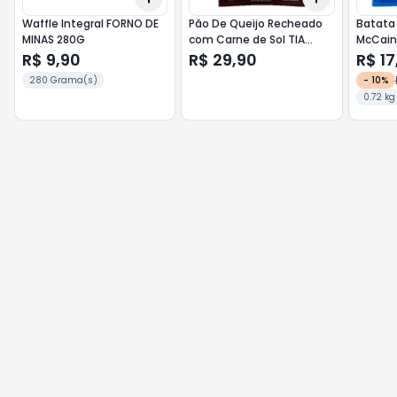
Waffle Integral FORNO DE
Pão De Queijo Recheado
Batata 
MINAS 280G
com Carne de Sol TIA
McCain
TANIA 500G
R$ 9,90
R$ 29,90
R$ 17
280 Grama(s)
-
10
%
0.72 kg