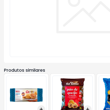
Produtos similares
Add
Add
+
3
+
5
+
10
+
3
+
5
+