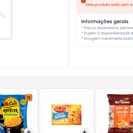
Este produto está sem 
Informações gerais
* Preços de produtos pesáv
* Sujeito à disponibilidade d
* Imagem meramente ilustra
Add
Add
10
+
3
gr
+
5
gr
+
3
+
5
+
10