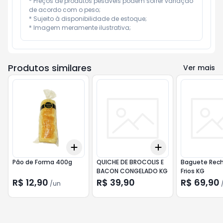
* Preços de produtos pesáveis podem sofrer variação 
de acordo com o peso;

* Sujeito à disponibilidade de estoque;

* Imagem meramente ilustrativa;
Produtos similares
Ver mais
Add
Add
+
3
+
5
+
10
+
3
+
5
+
10
Pão de Forma 400g
QUICHE DE BROCOLIS E
Baguete Rec
BACON CONGELADO KG
Frios KG
R$ 12,90
R$ 39,90
R$ 69,90
/
un