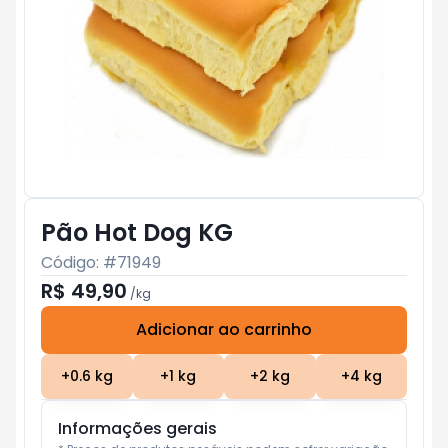
Pão Hot Dog KG
Código: #
71949
R$ 49,90
/
kg
Adicionar ao carrinho
Subtotal:
R$ 0
+
0.6
kg
+
1
kg
+
2
kg
+
4
kg
Informações gerais