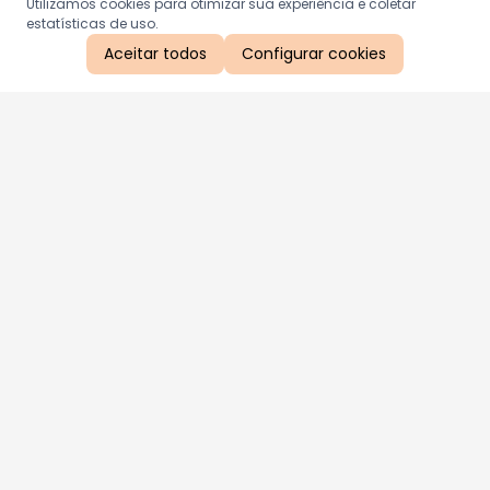
Utilizamos cookies para otimizar sua experiência e coletar
estatísticas de uso.
Aceitar todos
Configurar cookies
Aproveite as nossas promoções!
Cadastre seu e-mail e receba ofertas exclusivas.
QUERO RECEBER