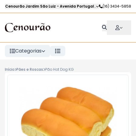
Cenourão Jardim São Luiz
-
Avenida Portugal
,
Ribeirão Preto
(16) 3434-5858
-
SP
Categorias
Início
Pães e Roscas
Pão Hot Dog KG