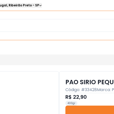
ugal
,
Ribeirão Preto
-
SP
PAO SIRIO PEQ
Código: #
33428
Marca:
P
R$ 22,90
400gr