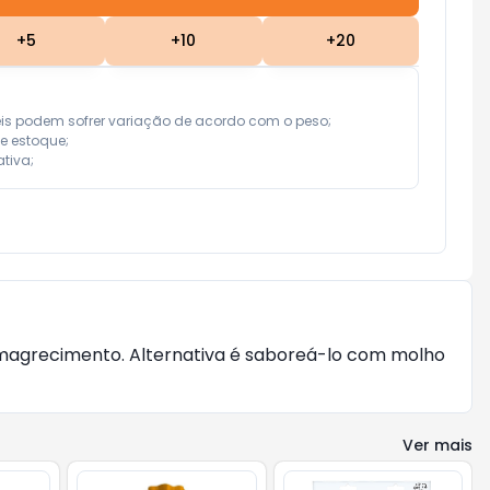
+
5
+
10
+
20
eis podem sofrer variação de acordo com o peso;

e estoque;

tiva;
 emagrecimento. Alternativa é saboreá-lo com molho
Ver mais