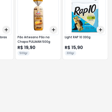
Add
Add
Add
+
3
+
5
+
10
+
3
+
5
+
10
+
3
ibras
Pão Artesano Pão na
Light RAP 10 330g
Chapa PULLMAN 500g
R$ 19,90
R$ 15,90
500gr
330gr