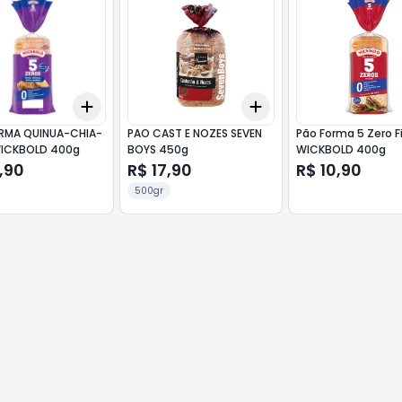
Add
Add
10
+
3
+
5
+
10
+
3
+
5
+
10
RMA QUINUA-CHIA-
PAO CAST E NOZES SEVEN
Pão Forma 5 Zero F
WICKBOLD 400g
BOYS 450g
WICKBOLD 400g
,90
R$ 17,90
R$ 10,90
500gr