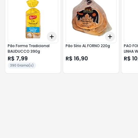
Add
Add
+
3
+
5
+
10
+
3
+
5
+
Pão Forma Tradicional
Pão Sírio AL FORNO 220g
PAO FO
BAUDUCCO 390g
LINHA 
R$ 7,99
R$ 16,90
R$ 10
390 Grama(s)