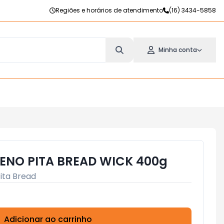
Regiões e horários de atendimento
(16) 3434-5858
Minha conta
UENO PITA BREAD WICK 400g
ita Bread
Adicionar ao carrinho
Subtotal:
R$ 0,00