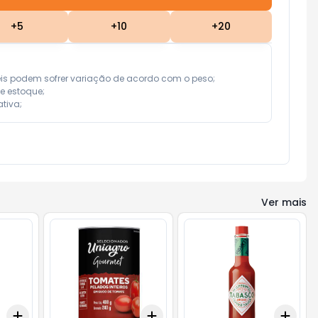
+
5
+
10
+
20
eis podem sofrer variação de acordo com o peso;

e estoque;

tiva;
Ver mais
Add
Add
Add
+
3
+
5
+
10
+
3
+
5
+
10
+
3