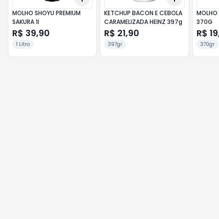
MOLHO SHOYU PREMIUM
KETCHUP BACON E CEBOLA
MOLHO 
SAKURA 1l
CARAMELIZADA HEINZ 397g
370G
R$ 39,90
R$ 21,90
R$ 19
1 Litro
397gr
370gr