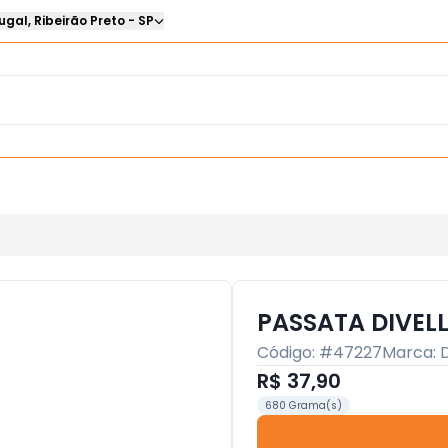
ugal
,
Ribeirão Preto
-
SP
PASSATA DIVEL
Código: #
47227
Marca:
D
R$ 37,90
680 Grama(s)