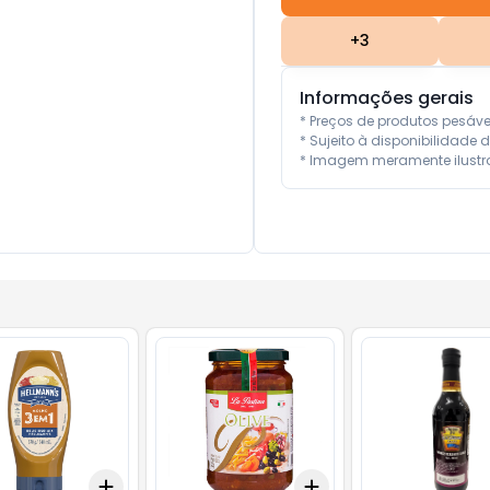
+
3
Informações gerais
* Preços de produtos pesáv
* Sujeito à disponibilidade d
* Imagem meramente ilustra
Add
Add
10
+
3
+
5
+
10
+
3
+
5
+
10