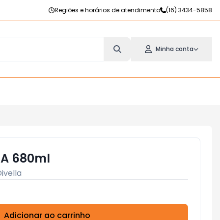
Regiões e horários de atendimento
(16) 3434-5858
Minha conta
LA 680ml
ivella
Adicionar ao carrinho
Subtotal:
R$ 0,00