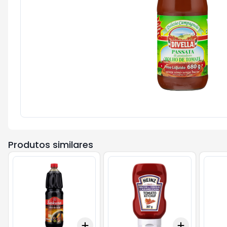
Produtos similares
Add
Add
+
3
+
5
+
10
+
3
+
5
+