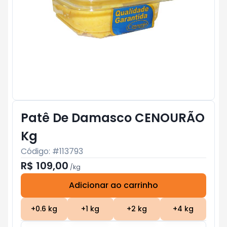
Patê De Damasco CENOURÃO
Kg
Código: #
113793
R$ 109,00
/
kg
Adicionar ao carrinho
Subtotal:
R$ 0
+
0.6
kg
+
1
kg
+
2
kg
+
4
kg