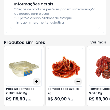
Informações gerais
* Preços de produtos pesáveis podem sofrer variação 
de acordo com o peso;

* Sujeito à disponibilidade de estoque;

* Imagem meramente ilustrativa;
Produtos similares
Ver mais
Add
Add
+
0.6
kg
+
1
kg
+
0.6
kg
+
1
kg
Patê De Parmesão
Tomate Seco Azeite
Tomate Seco 
CENOURÃO Kg
Kg
Sicilia Kg
R$ 119,90
R$ 89,90
R$ 99,90
/
kg
/
kg