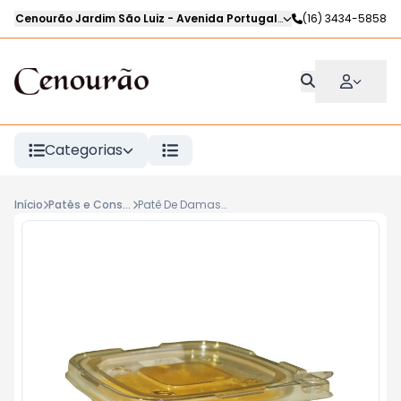
Cenourão Jardim São Luiz
-
Avenida Portugal
,
Ribeirão Preto
(16) 3434-5858
-
SP
Categorias
Início
Patês e Conservas
Patê De Damasco CENOURÃO Kg