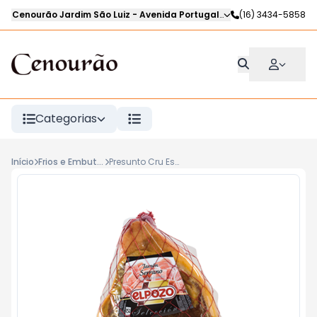
Cenourão Jardim São Luiz
-
Avenida Portugal
,
Ribeirão Preto
(16) 3434-5858
-
SP
Categorias
Início
Frios e Embutidos
Presunto Cru Espalhol Jamon Serrano EL POZO Kg