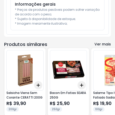
Informações gerais
* Preços de produtos pesáveis podem sofrer variação 
de acordo com o peso;

* Sujeito à disponibilidade de estoque;

* Imagem meramente ilustrativa;
Produtos similares
Ver mais
Add
Add
+
3
+
5
+
10
+
3
+
5
+
10
Salsicha Viena Sem
Bacon Em Fatias SEARA
Salame Tipo I
Corante CERATTI 200G
250G
Fatiado Sadia
R$ 39,90
R$ 25,90
R$ 19,90
200gr
250gr
100gr