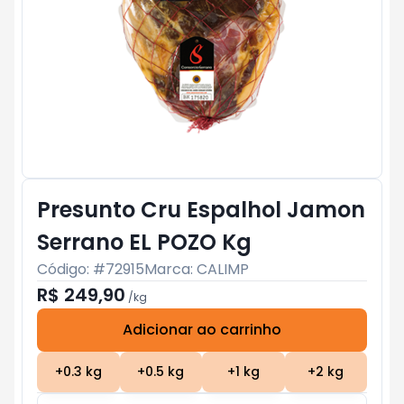
Presunto Cru Espalhol Jamon
Serrano EL POZO Kg
Código: #
72915
Marca:
CALIMP
R$ 249,90
/
kg
Adicionar ao carrinho
Subtotal:
R$ 0
+
0.3
kg
+
0.5
kg
+
1
kg
+
2
kg