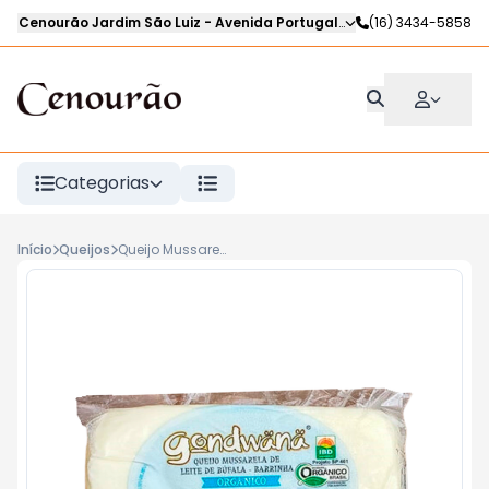
Cenourão Jardim São Luiz
-
Avenida Portugal
,
Ribeirão Preto
(16) 3434-5858
-
SP
Categorias
Início
Queijos
Queijo Mussarela Búfala Orgânica Barrinha GONDWANA Kg