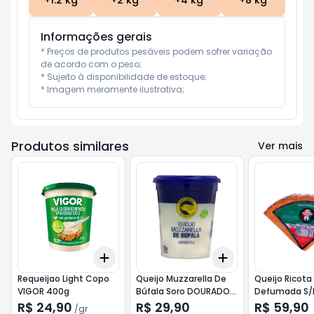
+
1.2
kg
+
2
kg
+
4
kg
+
8
kg
Informações gerais
* Preços de produtos pesáveis podem sofrer variação 
de acordo com o peso;

* Sujeito à disponibilidade de estoque;

* Imagem meramente ilustrativa;
Produtos similares
Ver mais
Add
Add
+
3
gr
+
5
gr
+
3
+
5
+
10
Requeijao Light Copo
Queijo Muzzarella De
Queijo Ricota
VIGOR 400g
Búfala Soro DOURADO
Defumada S/
200G
TANIA kg
R$ 24,90
R$ 29,90
R$ 59,90
/
gr