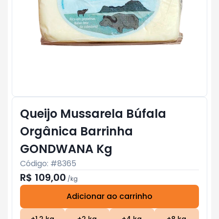
Queijo Mussarela Búfala
Orgânica Barrinha
GONDWANA Kg
Código: #
8365
R$ 109,00
/
kg
Adicionar ao carrinho
Subtotal:
R$ 0